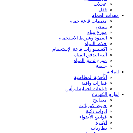
عجلات
قفل
معدات الحمام
متممات قاعة حمام
ممص
موزع مياه
العمود وشريط الاستحمام
خلاط المياه
أكسسوارات قاعة الإستحمام
آلية التدفق المياه
موزع تدفق المياه
حنفية
الملابس
الأحذية المطاطية
قفازات واقية
قباعات لحماية الرأس
لوازم الكهرباء
مصابيح
خيوط كهربائية
أدوات ذكية
قواطع الأضواء
الإنارة
بطاريات