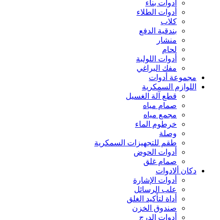
أدوات بناء
أدوات الطلاء
كلاب
بندقية الدفع
منشار
لحام
أدوات اللولبة
مفك البراغي
مجموعة أدوات
اللوازم السمكرية
قطع آلة الغسيل
صمام مياه
مجمع مياه
خرطوم الماء
وصلة
طقم للتجهيزات السمكرية
أدوات الحوض
صمام غلق
دكان ألادوات
أدوات الإشارة
علب الرسائل
أداة لتأكيد الغلق
صندوق الخزن
أدوات الدرج