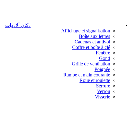
دكان ألادوات
Affichage et signalisation
Boîte aux lettres
Cadenas et antivol
Coffre et boîte à clé
Fenêtre
Gond
Grille de ventilation
Poignée
Rampe et main courante
Roue et roulette
Serrure
Verrou
Visserie