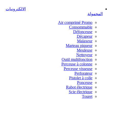
الالكترونيات
المحمولة
Air comprimé
Promo
Consommable
Défonceuse
Décapeur
Malaxeur
Marteau piqueur
Meuleuse
Nettoyeur
Outil multifonction
Perceuse à colonne
Perceuse visseuse
Perforateur
Pistolet à colle
Ponceuse
Rabot électrique
Scie électrique
Touret