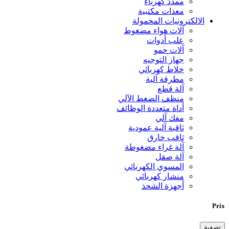
ممدد كهرباء
معدات مكتبية
الالكترونيات المحمولة
آلات هواء مضغوط
علب أدوات
آلات حمو
جهاز التوجيه
خلاط كهربائي
مطرقة آلية
آلة قطع
منظف الضغط الآلي
أداة متعددة الوظائف
مفك آلي
ثاقبة آلية عمودية
ثاقب خارق
آلة غراء مضغوطة
آلة صقل
المسوي الكهربائي
منشار كهربائي
أجهزة الشحذ
Prix
تصفية