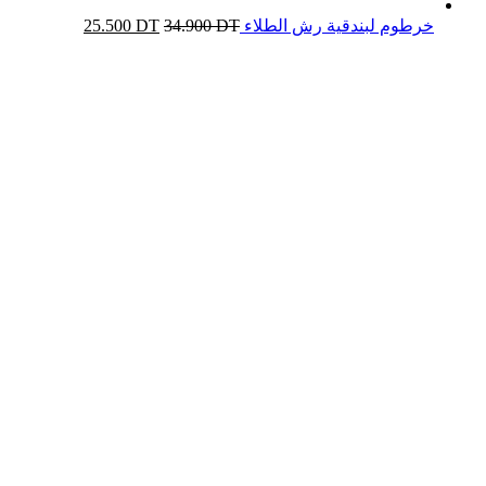
خرطوم لبندقية رش الطلاء
DT
34.900
DT
25.500