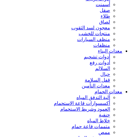
أسمنت
صقل
طلاء
لصاق
معجون لسد الثقوب
منتجات للخشب
منظف السيارات
منظفات
معدات البناء
أدوات تشحيم
أدوات رفع
السلالم
حبال
قفل السلامة
معدات التأمين
معدات الحمام
آلية التدفق المياه
أكسسوارات قاعة الإستحمام
العمود وشريط الاستحمام
حنفية
خلاط المياه
متممات قاعة حمام
ممص