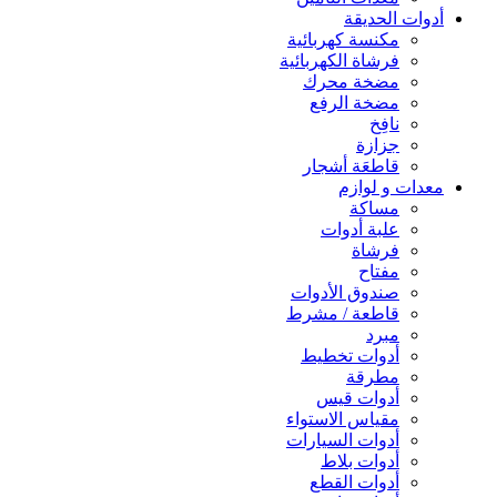
أدوات الحديقة
مكنسة كهربائية
فرشاة الكهربائية
مضخة محرك
مضخة الرفع
نافِخ
جزازة
قاطعَة أشجار
معدات و لوازم
مساكة
علبة أدوات
فرشاة
مفتاح
صندوق الأدوات
قاطعة / مشرط
مبرد
أدوات تخطيط
مطرقة
أدوات قيس
مقياس الاستواء
أدوات السيارات
أدوات بلاط
أدوات القطع