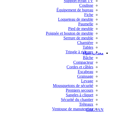
Support écran TV
Coulisse
Équipement de bureau
Fiche
Loqueteau de meuble
Paumelle
Pied de meuble
Poignée et bouton de meuble
Serrure de meuble
Charnière
Tables
Tringle à rideaux
معدات البناء
Bâche
Compacteur
Cordes et câbles
Escabeau
Graissage
Levage
Mousquetons de sécurité
Premiers secours
Sangles à cliquet
Sécurité du chantier
Tréteaux
Ventouse de manutention
CAGSAN