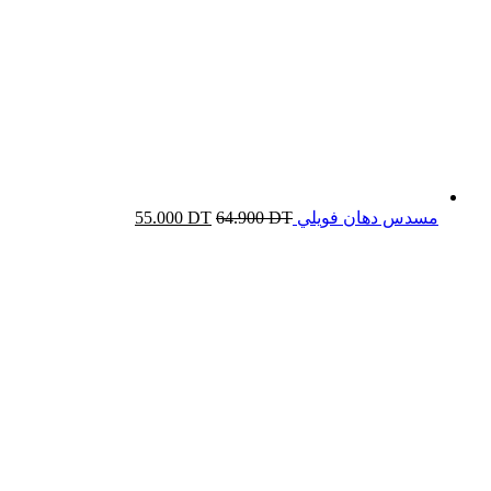
مسدس دهان فويلي
DT
64.900
DT
55.000