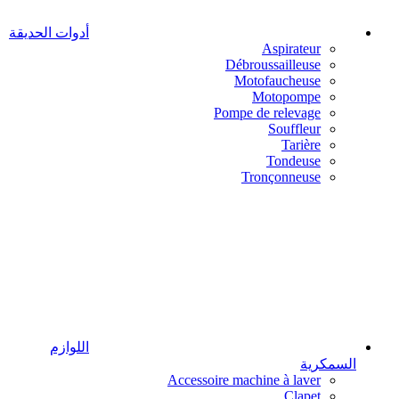
أدوات الحديقة
Aspirateur
Débroussailleuse
Motofaucheuse
Motopompe
Pompe de relevage
Souffleur
Tarière
Tondeuse
Tronçonneuse
اللوازم
السمكرية
Accessoire machine à laver
Clapet