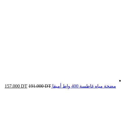
مضخة مياه غاطسة 400 واط أميقا
DT
191.000
DT
157.000