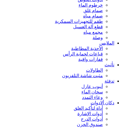
خرطوم الماء
صمام غلق
صمام مياه
طقم للتجهيزات السمكرية
قطع آلة الغسيل
مجمع مياه
وصلة
الملابس
الأحذية المطاطية
قباعات لحماية الرأس
قفازات واقية
تأثيث
الطاولات
مثبت شاشة التلفزيون
تدفئة
أنبوب عازل
سخان الماء
وعاء التمدد
دكان ألادوات
أداة لتأكيد الغلق
أدوات الإشارة
أدوات الدرج
صندوق الخزن