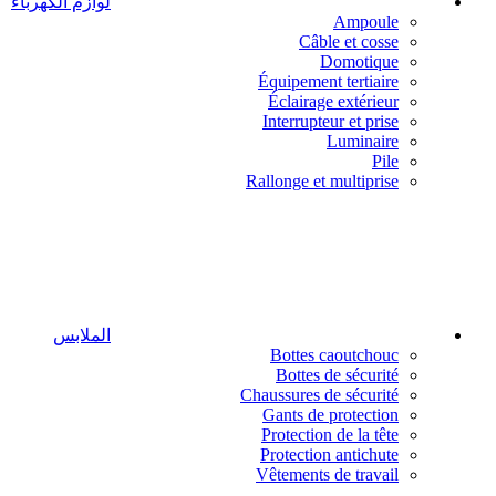
لوازم الكهرباء
Ampoule
Câble et cosse
Domotique
Équipement tertiaire
Éclairage extérieur
Interrupteur et prise
Luminaire
Pile
Rallonge et multiprise
الملابس
Bottes caoutchouc
Bottes de sécurité
Chaussures de sécurité
Gants de protection
Protection de la tête
Protection antichute
Vêtements de travail