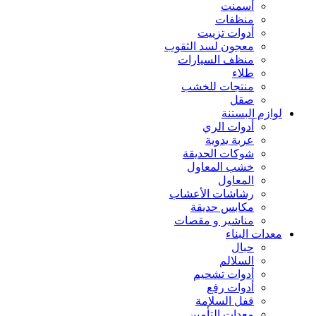
أسمنت
منظفات
أدوات تزييت
معجون لسد الثقوب
منظف السيارات
طلاء
منتجات للخشب
صقل
لوازم البستنة
أدوات الري
عربة يدوية
شوكات الحديقة
خشب المعاول
المعاول
رشاشات الأعشاب
مكابس حديقة
مناشير و مقصات
معدات البناء
حبال
السلالم
أدوات تشحيم
أدوات رفع
قفل السلامة
معدات التأمين