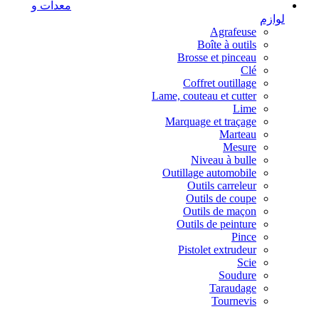
معدات و
لوازم
Agrafeuse
Boîte à outils
Brosse et pinceau
Clé
Coffret outillage
Lame, couteau et cutter
Lime
Marquage et traçage
Marteau
Mesure
Niveau à bulle
Outillage automobile
Outils carreleur
Outils de coupe
Outils de maçon
Outils de peinture
Pince
Pistolet extrudeur
Scie
Soudure
Taraudage
Tournevis