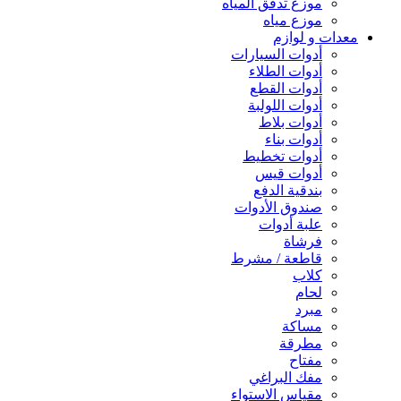
موزع تدفق المياه
موزع مياه
معدات و لوازم
أدوات السيارات
أدوات الطلاء
أدوات القطع
أدوات اللولبة
أدوات بلاط
أدوات بناء
أدوات تخطيط
أدوات قيس
بندقية الدفع
صندوق الأدوات
علبة أدوات
فرشاة
قاطعة / مشرط
كلاب
لحام
مبرد
مساكة
مطرقة
مفتاح
مفك البراغي
مقياس الاستواء