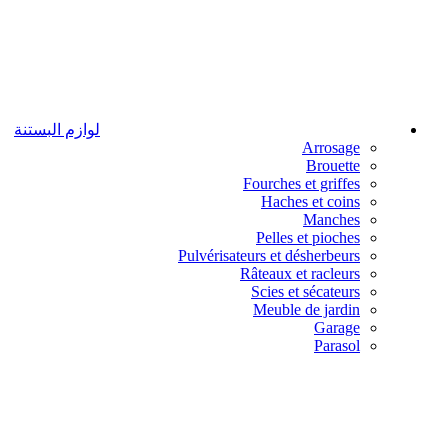
لوازم البستنة
Arrosage
Brouette
Fourches et griffes
Haches et coins
Manches
Pelles et pioches
Pulvérisateurs et désherbeurs
Râteaux et racleurs
Scies et sécateurs
Meuble de jardin
Garage
Parasol