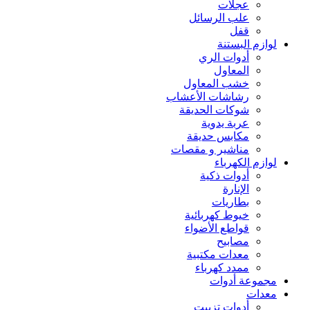
عجلات
علب الرسائل
قفل
لوازم البستنة
أدوات الري
المعاول
خشب المعاول
رشاشات الأعشاب
شوكات الحديقة
عربة يدوية
مكابس حديقة
مناشير و مقصات
لوازم الكهرباء
أدوات ذكية
الإنارة
بطاريات
خيوط كهربائية
قواطع الأضواء
مصابيح
معدات مكتبية
ممدد كهرباء
مجموعة أدوات
معدات
أدوات تزييت