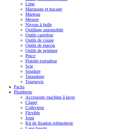
Lime
Marquage et traçage
Marteau
Mesure
Niveau à bulle
Outillage automobile
Outils carreleur
Outils de coupe
Outils de maçon
Outils de peinture
Pince
Pistolet extrudeur
Scie
Soudure
Taraudage
Tournevis
Packs
Plomberie
Accessoire machine à laver
Clapet
Collecteur
Flexible
Joint
Kit de fixation robinetterie
Lave bassin