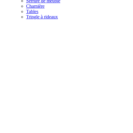
Serrure de meuble
Charnière
Tables
Tringle à rideaux