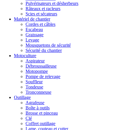
Pulvérisateurs et désherbeurs
Râteaux et racleurs
Scies et sécateurs
Matériel de chantier
Cordes et câbles
Escabeau
Graissage
Levage
Mousquetons de sécurité
Sécurité du chantier
Motoculture
Aspirateur
Débroussailleuse
Motopompe
Pompe de relevage
Souffleur
Tondeuse
Tronçonneuse
Outillage
Agrafeuse
Boîte à outils
Brosse et pinceau
Clé
Coffret outillage
Lame, couteau et cutter