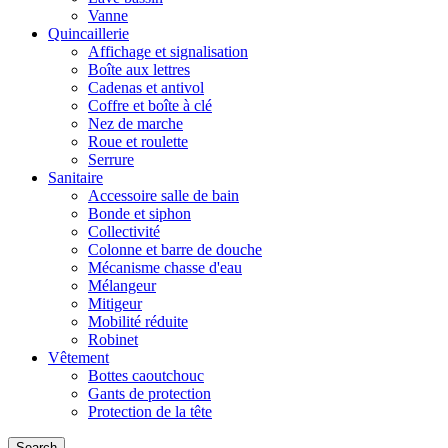
Vanne
Quincaillerie
Affichage et signalisation
Boîte aux lettres
Cadenas et antivol
Coffre et boîte à clé
Nez de marche
Roue et roulette
Serrure
Sanitaire
Accessoire salle de bain
Bonde et siphon
Collectivité
Colonne et barre de douche
Mécanisme chasse d'eau
Mélangeur
Mitigeur
Mobilité réduite
Robinet
Vêtement
Bottes caoutchouc
Gants de protection
Protection de la tête
Search