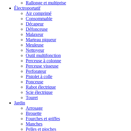
Rallonge et multiprise
Électroportatif
Air comprimé
Consommable
Décapeur
Défonceuse
Malaxeur
Marteau piqueur
Meuleuse
Nettoyeur
Outil multifonction
Perceuse à colonne
Perceuse visseuse
Perforateur
Pistolet à colle
Ponceuse
Rabot électrique
Scie électrique
Touret
Jardin
Arrosage
Brouette
Fourches et griffes
Manches
Pelles et pioches