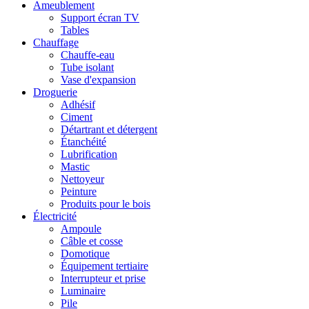
Ameublement
Support écran TV
Tables
Chauffage
Chauffe-eau
Tube isolant
Vase d'expansion
Droguerie
Adhésif
Ciment
Détartrant et détergent
Étanchéité
Lubrification
Mastic
Nettoyeur
Peinture
Produits pour le bois
Électricité
Ampoule
Câble et cosse
Domotique
Équipement tertiaire
Interrupteur et prise
Luminaire
Pile