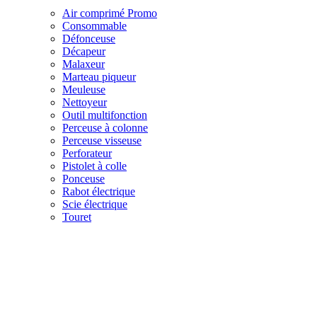
Air comprimé
Promo
Consommable
Défonceuse
Décapeur
Malaxeur
Marteau piqueur
Meuleuse
Nettoyeur
Outil multifonction
Perceuse à colonne
Perceuse visseuse
Perforateur
Pistolet à colle
Ponceuse
Rabot électrique
Scie électrique
Touret