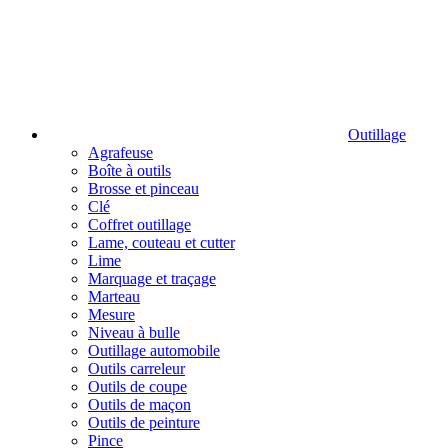
Outillage
Agrafeuse
Boîte à outils
Brosse et pinceau
Clé
Coffret outillage
Lame, couteau et cutter
Lime
Marquage et traçage
Marteau
Mesure
Niveau à bulle
Outillage automobile
Outils carreleur
Outils de coupe
Outils de maçon
Outils de peinture
Pince