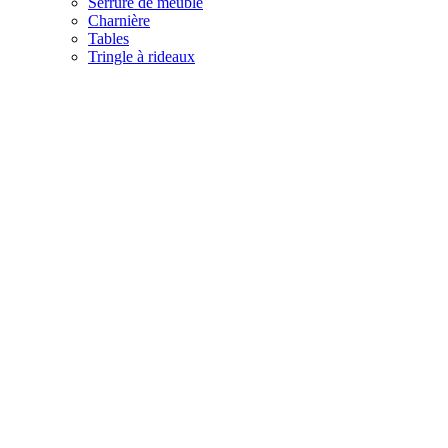
Serrure de meuble
Charnière
Tables
Tringle à rideaux