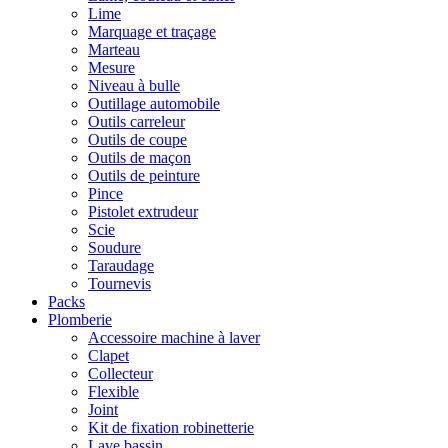
Lime
Marquage et traçage
Marteau
Mesure
Niveau à bulle
Outillage automobile
Outils carreleur
Outils de coupe
Outils de maçon
Outils de peinture
Pince
Pistolet extrudeur
Scie
Soudure
Taraudage
Tournevis
Packs
Plomberie
Accessoire machine à laver
Clapet
Collecteur
Flexible
Joint
Kit de fixation robinetterie
Lave bassin