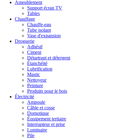
Ameublement
Support écran TV
Tables
Chauffage
Chauffe-eau
Tube isolant
Vase d'expansion
Droguerie
Adhésif
Ciment
Détartrant et détergent
Étanchéité
Lubrification
Mastic
Nettoyeur
Peinture
Produits pour le bois
Électricité
Ampoule
Câble et cosse
Domotique
Équipement tertiaire
Interrupteur et prise
Luminaire
Pile