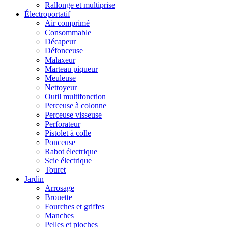
Rallonge et multiprise
Électroportatif
Air comprimé
Consommable
Décapeur
Défonceuse
Malaxeur
Marteau piqueur
Meuleuse
Nettoyeur
Outil multifonction
Perceuse à colonne
Perceuse visseuse
Perforateur
Pistolet à colle
Ponceuse
Rabot électrique
Scie électrique
Touret
Jardin
Arrosage
Brouette
Fourches et griffes
Manches
Pelles et pioches