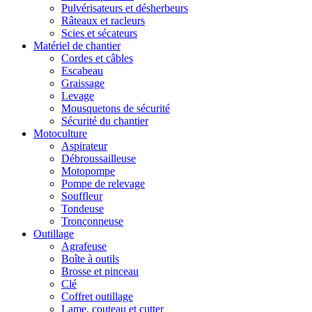
Pulvérisateurs et désherbeurs
Râteaux et racleurs
Scies et sécateurs
Matériel de chantier
Cordes et câbles
Escabeau
Graissage
Levage
Mousquetons de sécurité
Sécurité du chantier
Motoculture
Aspirateur
Débroussailleuse
Motopompe
Pompe de relevage
Souffleur
Tondeuse
Tronçonneuse
Outillage
Agrafeuse
Boîte à outils
Brosse et pinceau
Clé
Coffret outillage
Lame, couteau et cutter