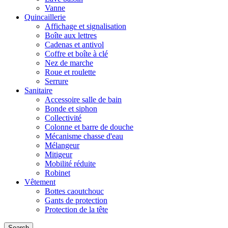
Vanne
Quincaillerie
Affichage et signalisation
Boîte aux lettres
Cadenas et antivol
Coffre et boîte à clé
Nez de marche
Roue et roulette
Serrure
Sanitaire
Accessoire salle de bain
Bonde et siphon
Collectivité
Colonne et barre de douche
Mécanisme chasse d'eau
Mélangeur
Mitigeur
Mobilité réduite
Robinet
Vêtement
Bottes caoutchouc
Gants de protection
Protection de la tête
Search