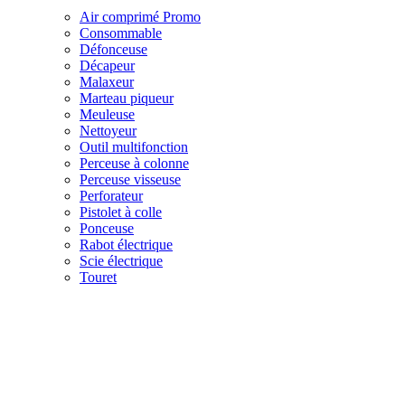
Air comprimé
Promo
Consommable
Défonceuse
Décapeur
Malaxeur
Marteau piqueur
Meuleuse
Nettoyeur
Outil multifonction
Perceuse à colonne
Perceuse visseuse
Perforateur
Pistolet à colle
Ponceuse
Rabot électrique
Scie électrique
Touret