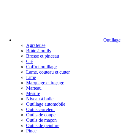
Outillage
Agrafeuse
Boîte à outils
Brosse et pinceau
Clé
Coffret outillage
Lame, couteau et cutter
Lime
Marquage et traçage
Marteau
Mesure
Niveau à bulle
Outillage automobile
Outils carreleur
Outils de coupe
Outils de maçon
Outils de peinture
Pince