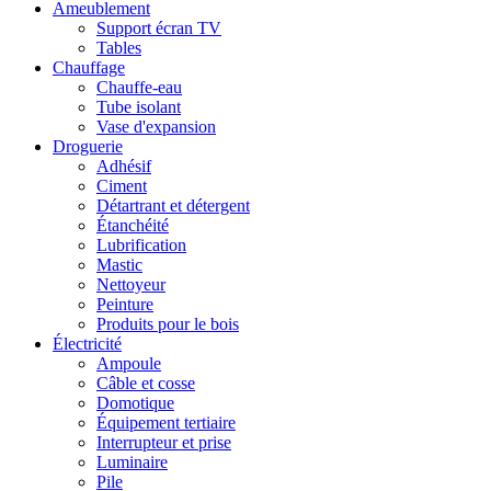
Ameublement
Support écran TV
Tables
Chauffage
Chauffe-eau
Tube isolant
Vase d'expansion
Droguerie
Adhésif
Ciment
Détartrant et détergent
Étanchéité
Lubrification
Mastic
Nettoyeur
Peinture
Produits pour le bois
Électricité
Ampoule
Câble et cosse
Domotique
Équipement tertiaire
Interrupteur et prise
Luminaire
Pile