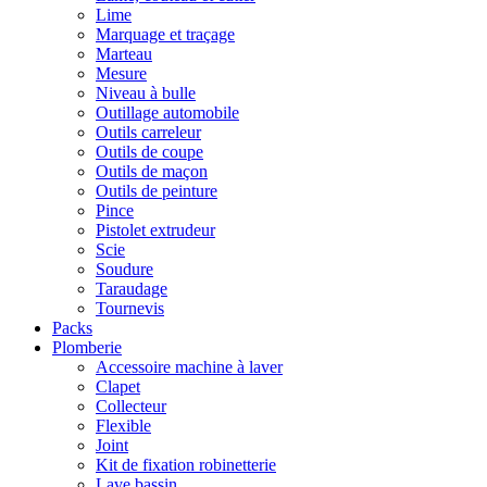
Lime
Marquage et traçage
Marteau
Mesure
Niveau à bulle
Outillage automobile
Outils carreleur
Outils de coupe
Outils de maçon
Outils de peinture
Pince
Pistolet extrudeur
Scie
Soudure
Taraudage
Tournevis
Packs
Plomberie
Accessoire machine à laver
Clapet
Collecteur
Flexible
Joint
Kit de fixation robinetterie
Lave bassin