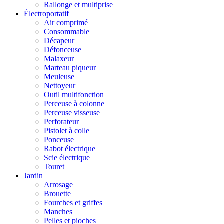
Rallonge et multiprise
Électroportatif
Air comprimé
Consommable
Décapeur
Défonceuse
Malaxeur
Marteau piqueur
Meuleuse
Nettoyeur
Outil multifonction
Perceuse à colonne
Perceuse visseuse
Perforateur
Pistolet à colle
Ponceuse
Rabot électrique
Scie électrique
Touret
Jardin
Arrosage
Brouette
Fourches et griffes
Manches
Pelles et pioches