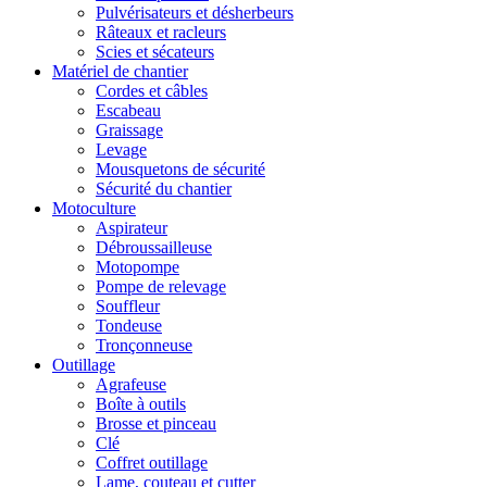
Pulvérisateurs et désherbeurs
Râteaux et racleurs
Scies et sécateurs
Matériel de chantier
Cordes et câbles
Escabeau
Graissage
Levage
Mousquetons de sécurité
Sécurité du chantier
Motoculture
Aspirateur
Débroussailleuse
Motopompe
Pompe de relevage
Souffleur
Tondeuse
Tronçonneuse
Outillage
Agrafeuse
Boîte à outils
Brosse et pinceau
Clé
Coffret outillage
Lame, couteau et cutter