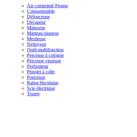
Air comprimé
Promo
Consommable
Défonceuse
Décapeur
Malaxeur
Marteau piqueur
Meuleuse
Nettoyeur
Outil multifonction
Perceuse à colonne
Perceuse visseuse
Perforateur
Pistolet à colle
Ponceuse
Rabot électrique
Scie électrique
Touret