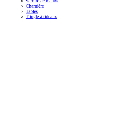
Serrure de meuble
Charnière
Tables
Tringle à rideaux