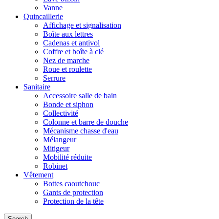
Vanne
Quincaillerie
Affichage et signalisation
Boîte aux lettres
Cadenas et antivol
Coffre et boîte à clé
Nez de marche
Roue et roulette
Serrure
Sanitaire
Accessoire salle de bain
Bonde et siphon
Collectivité
Colonne et barre de douche
Mécanisme chasse d'eau
Mélangeur
Mitigeur
Mobilité réduite
Robinet
Vêtement
Bottes caoutchouc
Gants de protection
Protection de la tête
Search