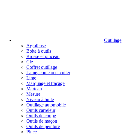
Outillage
Agrafeuse
Boîte à outils
Brosse et pinceau
Clé
Coffret outillage
Lame, couteau et cutter
Lime
Marquage et traçage
Marteau
Mesure
Niveau à bulle
Outillage automobile
Outils carreleur
Outils de coupe
Outils de maçon
Outils de peinture
Pince