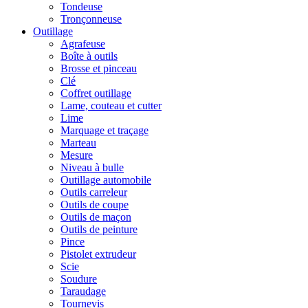
Tondeuse
Tronçonneuse
Outillage
Agrafeuse
Boîte à outils
Brosse et pinceau
Clé
Coffret outillage
Lame, couteau et cutter
Lime
Marquage et traçage
Marteau
Mesure
Niveau à bulle
Outillage automobile
Outils carreleur
Outils de coupe
Outils de maçon
Outils de peinture
Pince
Pistolet extrudeur
Scie
Soudure
Taraudage
Tournevis