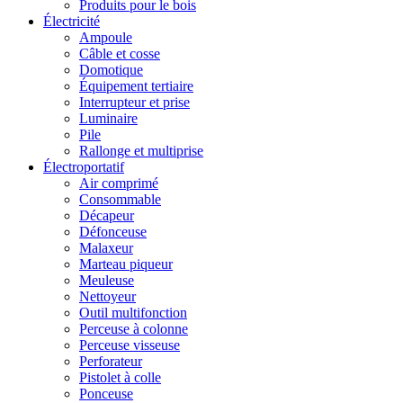
Produits pour le bois
Électricité
Ampoule
Câble et cosse
Domotique
Équipement tertiaire
Interrupteur et prise
Luminaire
Pile
Rallonge et multiprise
Électroportatif
Air comprimé
Consommable
Décapeur
Défonceuse
Malaxeur
Marteau piqueur
Meuleuse
Nettoyeur
Outil multifonction
Perceuse à colonne
Perceuse visseuse
Perforateur
Pistolet à colle
Ponceuse