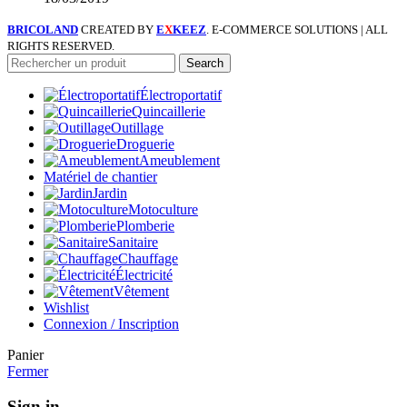
BRICOLAND
CREATED BY
E
X
KEEZ
. E-COMMERCE SOLUTIONS | ALL
RIGHTS RESERVED.
Search
Électroportatif
Quincaillerie
Outillage
Droguerie
Ameublement
Matériel de chantier
Jardin
Motoculture
Plomberie
Sanitaire
Chauffage
Électricité
Vêtement
Wishlist
Connexion / Inscription
Panier
Fermer
Sign in