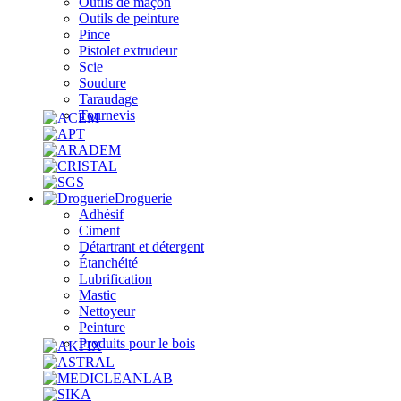
Outils de maçon
Outils de peinture
Pince
Pistolet extrudeur
Scie
Soudure
Taraudage
Tournevis
Droguerie
Adhésif
Ciment
Détartrant et détergent
Étanchéité
Lubrification
Mastic
Nettoyeur
Peinture
Produits pour le bois