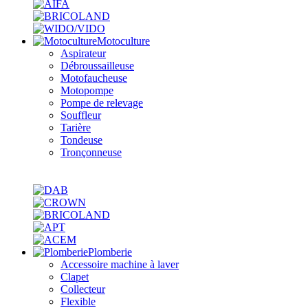
Motoculture
Aspirateur
Débroussailleuse
Motofaucheuse
Motopompe
Pompe de relevage
Souffleur
Tarière
Tondeuse
Tronçonneuse
Plomberie
Accessoire machine à laver
Clapet
Collecteur
Flexible