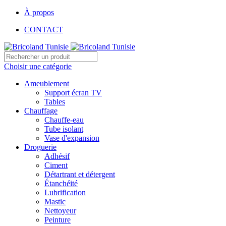
À propos
CONTACT
Choisir une catégorie
Ameublement
Support écran TV
Tables
Chauffage
Chauffe-eau
Tube isolant
Vase d'expansion
Droguerie
Adhésif
Ciment
Détartrant et détergent
Étanchéité
Lubrification
Mastic
Nettoyeur
Peinture