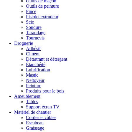
Outils de maçon
Outils de peinture
Pince
Pistolet extrudeur
Scie
Soudure
Taraudage
Tournevis
Droguerie
Adhésif
Ciment
Détartrant et détergent
Étanchéité
Lubrification
Mastic
Nettoyeur
Peinture
Produits pour le bois
Ameublement
Tables
Support écran TV
Matériel de chantier
Cordes et câbles
Escabeau
Graissage