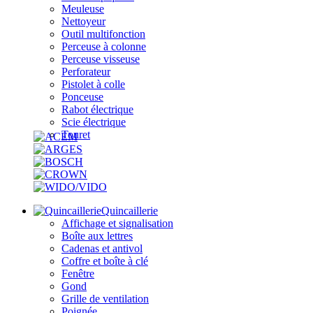
Meuleuse
Nettoyeur
Outil multifonction
Perceuse à colonne
Perceuse visseuse
Perforateur
Pistolet à colle
Ponceuse
Rabot électrique
Scie électrique
Touret
Quincaillerie
Affichage et signalisation
Boîte aux lettres
Cadenas et antivol
Coffre et boîte à clé
Fenêtre
Gond
Grille de ventilation
Poignée