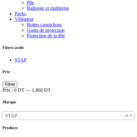
Pile
Rallonge et multiprise
Packs
Vêtement
Bottes caoutchouc
Gants de protection
Protection de la tête
Filtres actifs
STAP
Prix
Filtrer
Prix :
0 DT
—
1,860 DT
Marque
STAP
×
Products