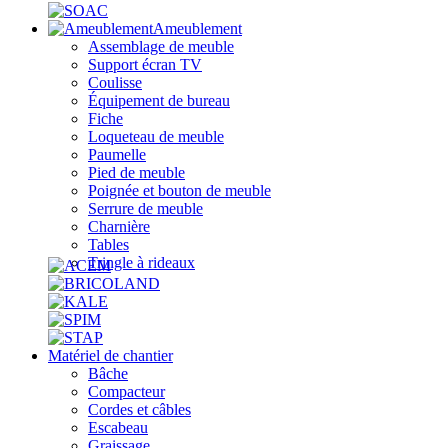
Ameublement
Assemblage de meuble
Support écran TV
Coulisse
Équipement de bureau
Fiche
Loqueteau de meuble
Paumelle
Pied de meuble
Poignée et bouton de meuble
Serrure de meuble
Charnière
Tables
Tringle à rideaux
Matériel de chantier
Bâche
Compacteur
Cordes et câbles
Escabeau
Graissage