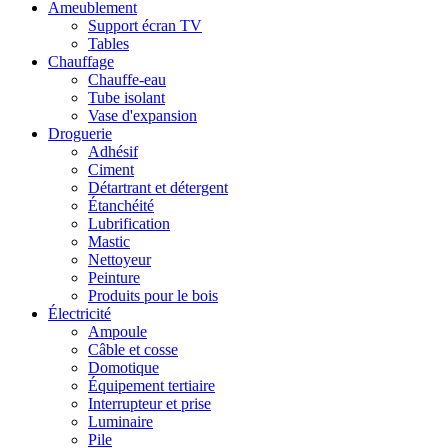
Ameublement
Support écran TV
Tables
Chauffage
Chauffe-eau
Tube isolant
Vase d'expansion
Droguerie
Adhésif
Ciment
Détartrant et détergent
Étanchéité
Lubrification
Mastic
Nettoyeur
Peinture
Produits pour le bois
Électricité
Ampoule
Câble et cosse
Domotique
Équipement tertiaire
Interrupteur et prise
Luminaire
Pile