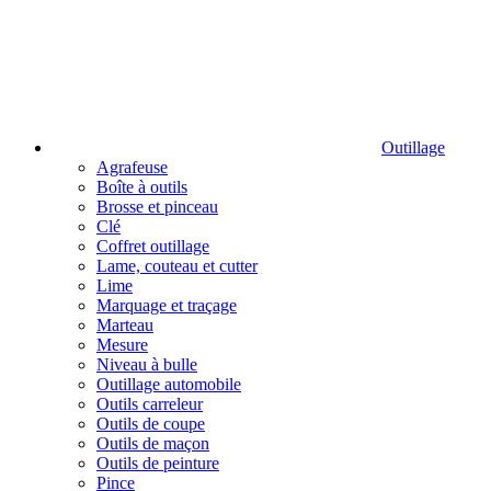
Outillage
Agrafeuse
Boîte à outils
Brosse et pinceau
Clé
Coffret outillage
Lame, couteau et cutter
Lime
Marquage et traçage
Marteau
Mesure
Niveau à bulle
Outillage automobile
Outils carreleur
Outils de coupe
Outils de maçon
Outils de peinture
Pince