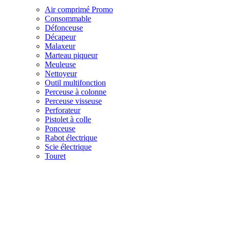
Air comprimé
Promo
Consommable
Défonceuse
Décapeur
Malaxeur
Marteau piqueur
Meuleuse
Nettoyeur
Outil multifonction
Perceuse à colonne
Perceuse visseuse
Perforateur
Pistolet à colle
Ponceuse
Rabot électrique
Scie électrique
Touret