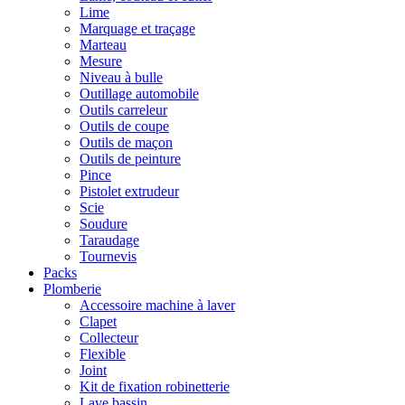
Lime
Marquage et traçage
Marteau
Mesure
Niveau à bulle
Outillage automobile
Outils carreleur
Outils de coupe
Outils de maçon
Outils de peinture
Pince
Pistolet extrudeur
Scie
Soudure
Taraudage
Tournevis
Packs
Plomberie
Accessoire machine à laver
Clapet
Collecteur
Flexible
Joint
Kit de fixation robinetterie
Lave bassin