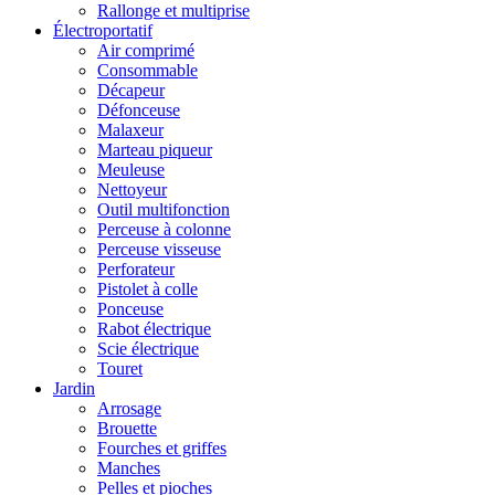
Rallonge et multiprise
Électroportatif
Air comprimé
Consommable
Décapeur
Défonceuse
Malaxeur
Marteau piqueur
Meuleuse
Nettoyeur
Outil multifonction
Perceuse à colonne
Perceuse visseuse
Perforateur
Pistolet à colle
Ponceuse
Rabot électrique
Scie électrique
Touret
Jardin
Arrosage
Brouette
Fourches et griffes
Manches
Pelles et pioches