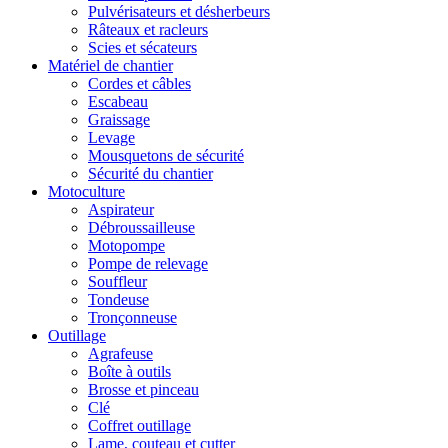
Pulvérisateurs et désherbeurs
Râteaux et racleurs
Scies et sécateurs
Matériel de chantier
Cordes et câbles
Escabeau
Graissage
Levage
Mousquetons de sécurité
Sécurité du chantier
Motoculture
Aspirateur
Débroussailleuse
Motopompe
Pompe de relevage
Souffleur
Tondeuse
Tronçonneuse
Outillage
Agrafeuse
Boîte à outils
Brosse et pinceau
Clé
Coffret outillage
Lame, couteau et cutter