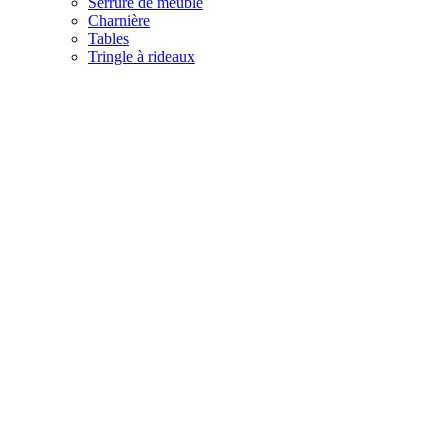
Serrure de meuble
Charnière
Tables
Tringle à rideaux