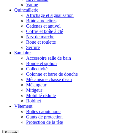
Vanne
Quincaillerie
Affichage et signalisation
Boîte aux lettres
Cadenas et antivol
Coffre et boîte à clé
Nez de marche
Roue et roulette
Serrure
Sanitaire
Accessoire salle de bain
Bonde et siphon
Collectivité
Colonne et barre de douche
Mécanisme chasse d'eau
Mélangeur
Mitigeur
Mobilité réduite
Robinet
Vêtement
Bottes caoutchouc
Gants de protection
Protection de la tête
Search