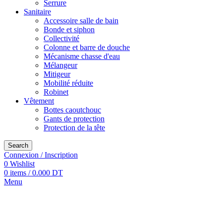
Serrure
Sanitaire
Accessoire salle de bain
Bonde et siphon
Collectivité
Colonne et barre de douche
Mécanisme chasse d'eau
Mélangeur
Mitigeur
Mobilité réduite
Robinet
Vêtement
Bottes caoutchouc
Gants de protection
Protection de la tête
Search
Connexion / Inscription
0
Wishlist
0
items
/
0.000
DT
Menu