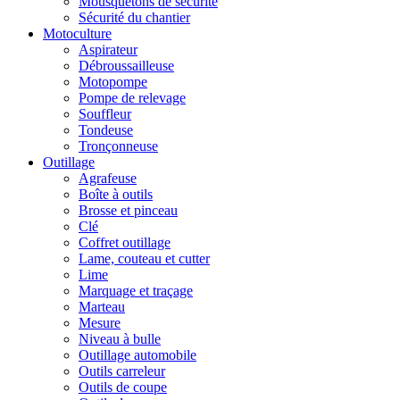
Mousquetons de sécurité
Sécurité du chantier
Motoculture
Aspirateur
Débroussailleuse
Motopompe
Pompe de relevage
Souffleur
Tondeuse
Tronçonneuse
Outillage
Agrafeuse
Boîte à outils
Brosse et pinceau
Clé
Coffret outillage
Lame, couteau et cutter
Lime
Marquage et traçage
Marteau
Mesure
Niveau à bulle
Outillage automobile
Outils carreleur
Outils de coupe