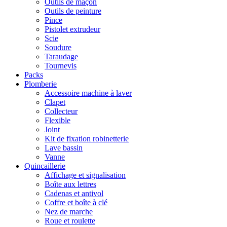
Outils de maçon
Outils de peinture
Pince
Pistolet extrudeur
Scie
Soudure
Taraudage
Tournevis
Packs
Plomberie
Accessoire machine à laver
Clapet
Collecteur
Flexible
Joint
Kit de fixation robinetterie
Lave bassin
Vanne
Quincaillerie
Affichage et signalisation
Boîte aux lettres
Cadenas et antivol
Coffre et boîte à clé
Nez de marche
Roue et roulette