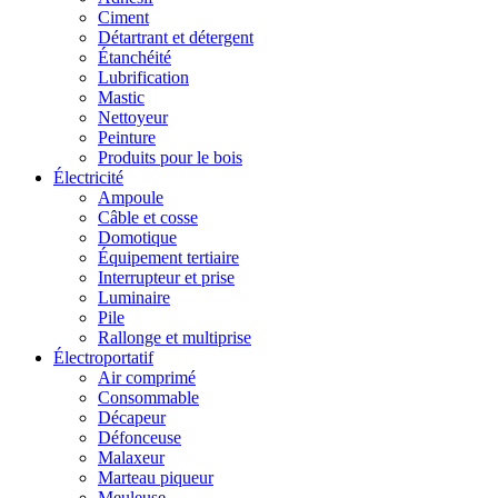
Ciment
Détartrant et détergent
Étanchéité
Lubrification
Mastic
Nettoyeur
Peinture
Produits pour le bois
Électricité
Ampoule
Câble et cosse
Domotique
Équipement tertiaire
Interrupteur et prise
Luminaire
Pile
Rallonge et multiprise
Électroportatif
Air comprimé
Consommable
Décapeur
Défonceuse
Malaxeur
Marteau piqueur
Meuleuse