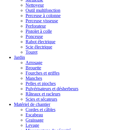
Nettoyeur
Outil multifonction
Perceuse à colonne
Perceuse visseuse
Perforateur
Pistolet à colle
Ponceuse
Rabot électrique
Scie électrique
Touret
Jardin
Arrosage
Brouette
Fourches et griffes
Manches
Pelles et pioches
Pulvérisateurs et désherbeurs
Râteaux et racleurs
Scies et sécateurs
Matériel de chantier
Cordes et câbles
Escabeau
Graissage
Levage