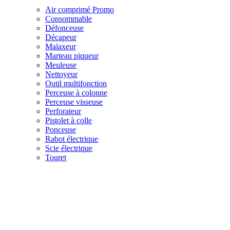
Air comprimé
Promo
Consommable
Défonceuse
Décapeur
Malaxeur
Marteau piqueur
Meuleuse
Nettoyeur
Outil multifonction
Perceuse à colonne
Perceuse visseuse
Perforateur
Pistolet à colle
Ponceuse
Rabot électrique
Scie électrique
Touret