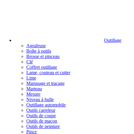
Outillage
Agrafeuse
Boîte à outils
Brosse et pinceau
Clé
Coffret outillage
Lame, couteau et cutter
Lime
Marquage et traçage
Marteau
Mesure
Niveau à bulle
Outillage automobile
Outils carreleur
Outils de coupe
Outils de maçon
Outils de peinture
Pince