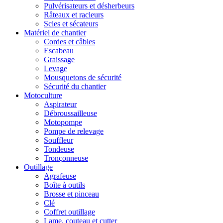
Pulvérisateurs et désherbeurs
Râteaux et racleurs
Scies et sécateurs
Matériel de chantier
Cordes et câbles
Escabeau
Graissage
Levage
Mousquetons de sécurité
Sécurité du chantier
Motoculture
Aspirateur
Débroussailleuse
Motopompe
Pompe de relevage
Souffleur
Tondeuse
Tronçonneuse
Outillage
Agrafeuse
Boîte à outils
Brosse et pinceau
Clé
Coffret outillage
Lame, couteau et cutter