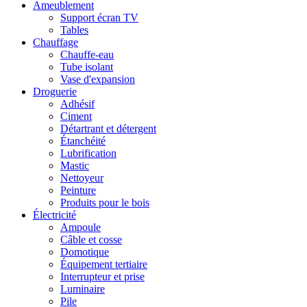
Ameublement
Support écran TV
Tables
Chauffage
Chauffe-eau
Tube isolant
Vase d'expansion
Droguerie
Adhésif
Ciment
Détartrant et détergent
Étanchéité
Lubrification
Mastic
Nettoyeur
Peinture
Produits pour le bois
Électricité
Ampoule
Câble et cosse
Domotique
Équipement tertiaire
Interrupteur et prise
Luminaire
Pile