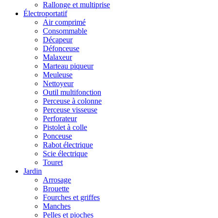
Rallonge et multiprise
Électroportatif
Air comprimé
Consommable
Décapeur
Défonceuse
Malaxeur
Marteau piqueur
Meuleuse
Nettoyeur
Outil multifonction
Perceuse à colonne
Perceuse visseuse
Perforateur
Pistolet à colle
Ponceuse
Rabot électrique
Scie électrique
Touret
Jardin
Arrosage
Brouette
Fourches et griffes
Manches
Pelles et pioches