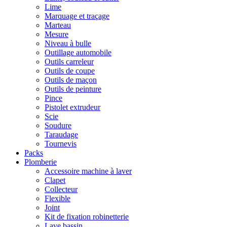
Lime
Marquage et traçage
Marteau
Mesure
Niveau à bulle
Outillage automobile
Outils carreleur
Outils de coupe
Outils de maçon
Outils de peinture
Pince
Pistolet extrudeur
Scie
Soudure
Taraudage
Tournevis
Packs
Plomberie
Accessoire machine à laver
Clapet
Collecteur
Flexible
Joint
Kit de fixation robinetterie
Lave bassin