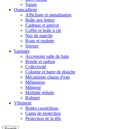
Vanne
Quincaillerie
Affichage et signalisation
Boîte aux lettres
Cadenas et antivol
Coffre et boîte à clé
Nez de marche
Roue et roulette
Serrure
Sanitaire
Accessoire salle de bain
Bonde et siphon
Collectivité
Colonne et barre de douche
Mécanisme chasse d'eau
Mélangeur
Mitigeur
Mobilité réduite
Robinet
Vêtement
Bottes caoutchouc
Gants de protection
Protection de la tête
Search