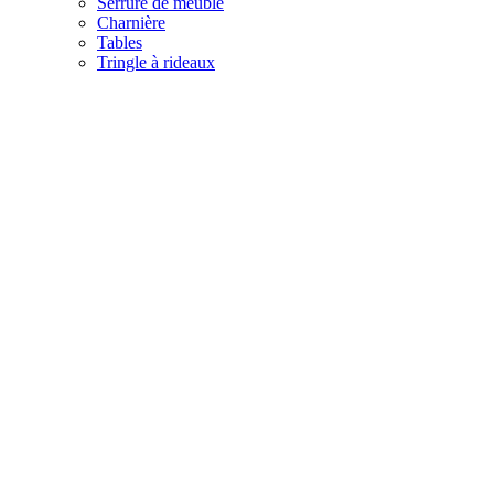
Serrure de meuble
Charnière
Tables
Tringle à rideaux