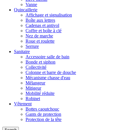
Vanne
Quincaillerie
Affichage et signalisation
Boîte aux lettres
Cadenas et antivol
Coffre et boîte à clé
Nez de marche
Roue et roulette
Serrure
Sanitaire
Accessoire salle de bain
Bonde et siphon
Collectivité
Colonne et barre de douche
Mécanisme chasse d'eau
Mélangeur
Mitigeur
Mobilité réduite
Robinet
Vêtement
Bottes caoutchouc
Gants de protection
Protection de la tête
Search