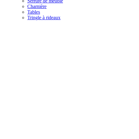
Serrure de meuble
Charnière
Tables
Tringle à rideaux