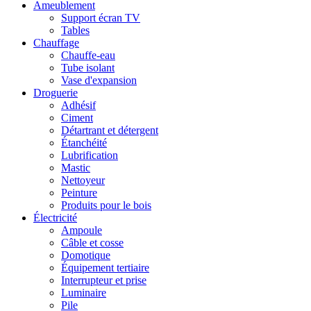
Ameublement
Support écran TV
Tables
Chauffage
Chauffe-eau
Tube isolant
Vase d'expansion
Droguerie
Adhésif
Ciment
Détartrant et détergent
Étanchéité
Lubrification
Mastic
Nettoyeur
Peinture
Produits pour le bois
Électricité
Ampoule
Câble et cosse
Domotique
Équipement tertiaire
Interrupteur et prise
Luminaire
Pile