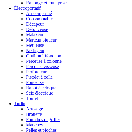
Rallonge et multiprise
Électroportatif
Air comprimé
Consommable
Décapeur
Défonceuse
Malaxeur
Marteau piqueur
Meuleuse
Nettoyeur
Outil multifonction
Perceuse à colonne
Perceuse visseuse
Perforateur
Pistolet à colle
Ponceuse
Rabot électrique
Scie électrique
Touret
Jardin
Arrosage
Brouette
Fourches et griffes
Manches
Pelles et pioches