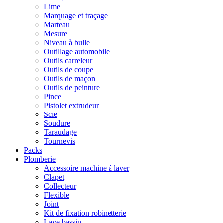
Lime
Marquage et traçage
Marteau
Mesure
Niveau à bulle
Outillage automobile
Outils carreleur
Outils de coupe
Outils de maçon
Outils de peinture
Pince
Pistolet extrudeur
Scie
Soudure
Taraudage
Tournevis
Packs
Plomberie
Accessoire machine à laver
Clapet
Collecteur
Flexible
Joint
Kit de fixation robinetterie
Lave bassin