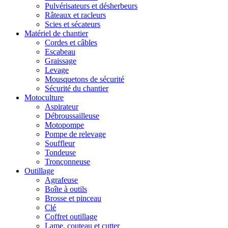
Pulvérisateurs et désherbeurs
Râteaux et racleurs
Scies et sécateurs
Matériel de chantier
Cordes et câbles
Escabeau
Graissage
Levage
Mousquetons de sécurité
Sécurité du chantier
Motoculture
Aspirateur
Débroussailleuse
Motopompe
Pompe de relevage
Souffleur
Tondeuse
Tronçonneuse
Outillage
Agrafeuse
Boîte à outils
Brosse et pinceau
Clé
Coffret outillage
Lame, couteau et cutter