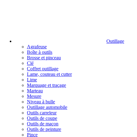
Outillage
Agrafeuse
Boîte à outils
Brosse et pinceau
Clé
Coffret outillage
Lame, couteau et cutter
Lime
Marquage et traçage
Marteau
Mesure
Niveau à bulle
Outillage automobile
Outils carreleur
Outils de coupe
Outils de maçon
Outils de peinture
Pince