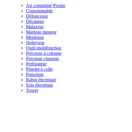
Air comprimé
Promo
Consommable
Défonceuse
Décapeur
Malaxeur
Marteau piqueur
Meuleuse
Nettoyeur
Outil multifonction
Perceuse à colonne
Perceuse visseuse
Perforateur
Pistolet à colle
Ponceuse
Rabot électrique
Scie électrique
Touret