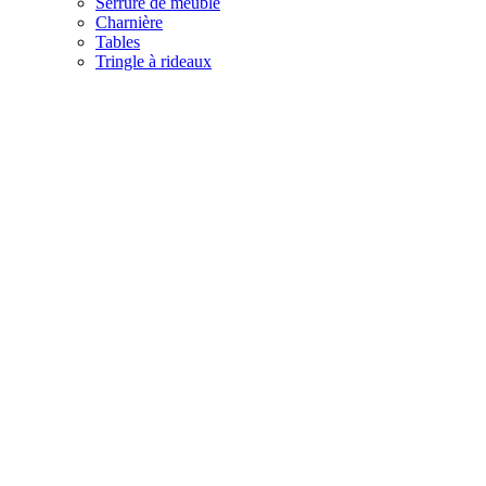
Serrure de meuble
Charnière
Tables
Tringle à rideaux