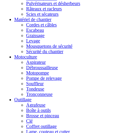
Pulvérisateurs et désherbeurs
Râteaux et racleurs
Scies et sécateurs
Matériel de chantier
Cordes et câbles
Escabeau
Graissage
Levage
Mousquetons de sécurité
Sécurité du chantier
Motoculture
Aspirateur
Débroussailleuse
Motopompe
Pompe de relevage
Souffleur
Tondeuse
Tronçonneuse
Outillage
Agrafeuse
Boîte à outils
Brosse et pinceau
Clé
Coffret outillage
Lame, couteau et cutter