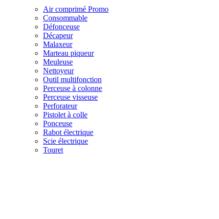
Air comprimé
Promo
Consommable
Défonceuse
Décapeur
Malaxeur
Marteau piqueur
Meuleuse
Nettoyeur
Outil multifonction
Perceuse à colonne
Perceuse visseuse
Perforateur
Pistolet à colle
Ponceuse
Rabot électrique
Scie électrique
Touret