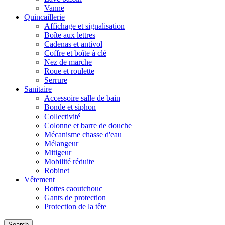
Vanne
Quincaillerie
Affichage et signalisation
Boîte aux lettres
Cadenas et antivol
Coffre et boîte à clé
Nez de marche
Roue et roulette
Serrure
Sanitaire
Accessoire salle de bain
Bonde et siphon
Collectivité
Colonne et barre de douche
Mécanisme chasse d'eau
Mélangeur
Mitigeur
Mobilité réduite
Robinet
Vêtement
Bottes caoutchouc
Gants de protection
Protection de la tête
Search