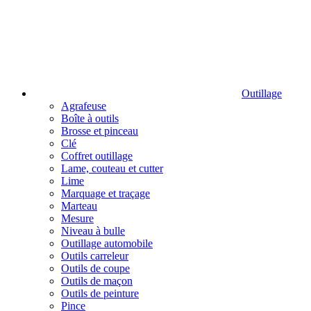
Outillage
Agrafeuse
Boîte à outils
Brosse et pinceau
Clé
Coffret outillage
Lame, couteau et cutter
Lime
Marquage et traçage
Marteau
Mesure
Niveau à bulle
Outillage automobile
Outils carreleur
Outils de coupe
Outils de maçon
Outils de peinture
Pince