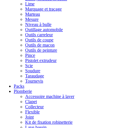
Lime
Marquage et traçage
Marteau
Mesure
Niveau à bulle
Outillage automobile
Outils carreleur
Outils de coupe
Outils de maçon
Outils de peinture
Pince
Pistolet extrudeur
Scie
Soudure
Taraudage
Tournevis
Packs
Plomberie
Accessoire machine à laver
Clapet
Collecteur
Flexible
Joint
Kit de fixation robinetterie
Lave bassin