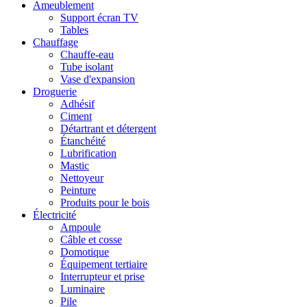
Ameublement
Support écran TV
Tables
Chauffage
Chauffe-eau
Tube isolant
Vase d'expansion
Droguerie
Adhésif
Ciment
Détartrant et détergent
Étanchéité
Lubrification
Mastic
Nettoyeur
Peinture
Produits pour le bois
Électricité
Ampoule
Câble et cosse
Domotique
Équipement tertiaire
Interrupteur et prise
Luminaire
Pile