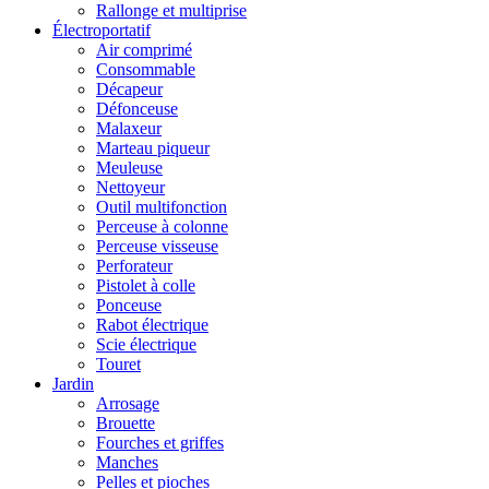
Rallonge et multiprise
Électroportatif
Air comprimé
Consommable
Décapeur
Défonceuse
Malaxeur
Marteau piqueur
Meuleuse
Nettoyeur
Outil multifonction
Perceuse à colonne
Perceuse visseuse
Perforateur
Pistolet à colle
Ponceuse
Rabot électrique
Scie électrique
Touret
Jardin
Arrosage
Brouette
Fourches et griffes
Manches
Pelles et pioches