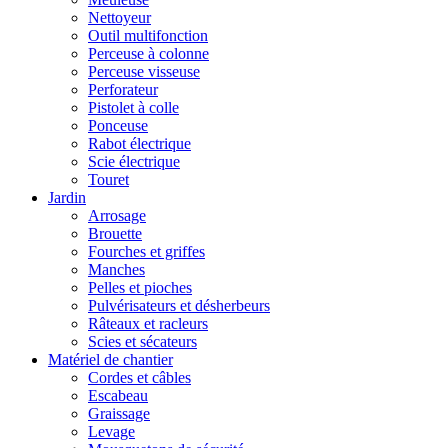
Nettoyeur
Outil multifonction
Perceuse à colonne
Perceuse visseuse
Perforateur
Pistolet à colle
Ponceuse
Rabot électrique
Scie électrique
Touret
Jardin
Arrosage
Brouette
Fourches et griffes
Manches
Pelles et pioches
Pulvérisateurs et désherbeurs
Râteaux et racleurs
Scies et sécateurs
Matériel de chantier
Cordes et câbles
Escabeau
Graissage
Levage