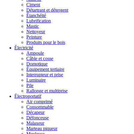
Ciment
Détartrant et détergent
Étanchéité
Lubrification
Mastic
Nettoyeur
Peinture
Produits pour le bois
Électricité
Ampoule
Câble et cosse
Domotique
Équipement tertiaire
Interrupteur et prise
Luminaire
Pile
Rallonge et multiprise
Électroportatif
Air comprimé
Consommable
Décapeur
Défonceuse
Malaxeur
Marteau piqueur
Meuleuse