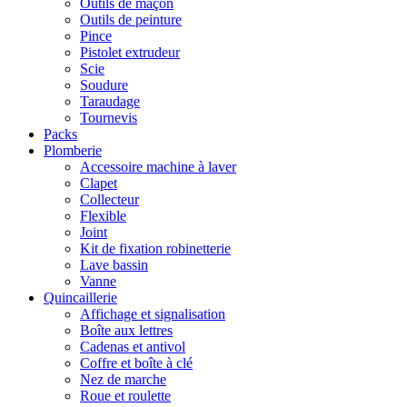
Outils de maçon
Outils de peinture
Pince
Pistolet extrudeur
Scie
Soudure
Taraudage
Tournevis
Packs
Plomberie
Accessoire machine à laver
Clapet
Collecteur
Flexible
Joint
Kit de fixation robinetterie
Lave bassin
Vanne
Quincaillerie
Affichage et signalisation
Boîte aux lettres
Cadenas et antivol
Coffre et boîte à clé
Nez de marche
Roue et roulette