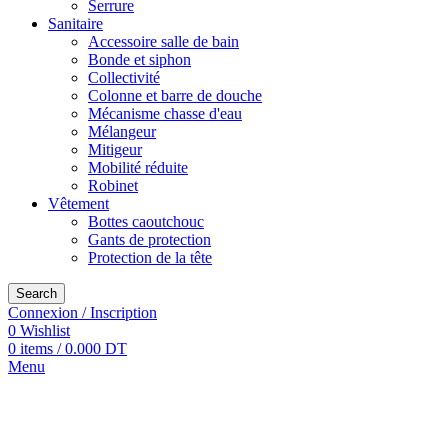
Serrure
Sanitaire
Accessoire salle de bain
Bonde et siphon
Collectivité
Colonne et barre de douche
Mécanisme chasse d'eau
Mélangeur
Mitigeur
Mobilité réduite
Robinet
Vêtement
Bottes caoutchouc
Gants de protection
Protection de la tête
Search
Connexion / Inscription
0
Wishlist
0
items
/
0.000
DT
Menu