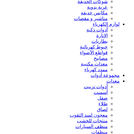
شوكات الحديقة
عربة يدوية
مكابس حديقة
مناشير و مقصات
لوازم الكهرباء
أدوات ذكية
الإنارة
بطاريات
خيوط كهربائية
قواطع الأضواء
مصابيح
معدات مكتبية
ممدد كهرباء
مجموعة أدوات
معدات
أدوات تزييت
أسمنت
صقل
طلاء
لصاق
معجون لسد الثقوب
منتجات للخشب
منظف السيارات
منظفات