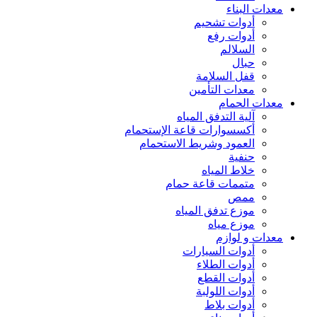
معدات البناء
أدوات تشحيم
أدوات رفع
السلالم
حبال
قفل السلامة
معدات التأمين
معدات الحمام
آلية التدفق المياه
أكسسوارات قاعة الإستحمام
العمود وشريط الاستحمام
حنفية
خلاط المياه
متممات قاعة حمام
ممص
موزع تدفق المياه
موزع مياه
معدات و لوازم
أدوات السيارات
أدوات الطلاء
أدوات القطع
أدوات اللولبة
أدوات بلاط