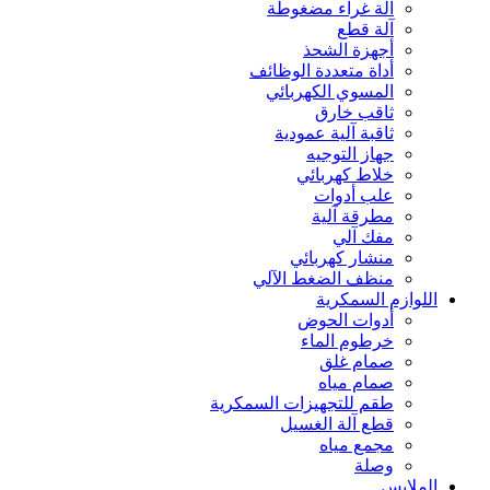
آلة غراء مضغوطة
آلة قطع
أجهزة الشحذ
أداة متعددة الوظائف
المسوي الكهربائي
ثاقب خارق
ثاقبة آلية عمودية
جهاز التوجيه
خلاط كهربائي
علب أدوات
مطرقة آلية
مفك آلي
منشار كهربائي
منظف الضغط الآلي
اللوازم السمكرية
أدوات الحوض
خرطوم الماء
صمام غلق
صمام مياه
طقم للتجهيزات السمكرية
قطع آلة الغسيل
مجمع مياه
وصلة
الملابس