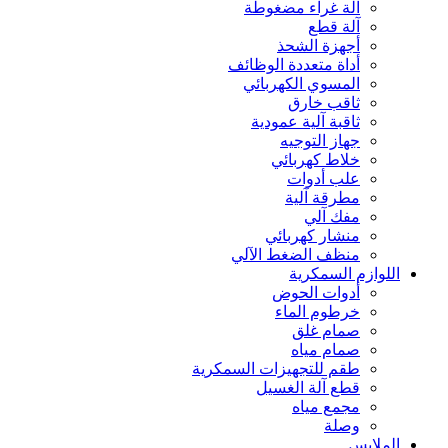
آلة غراء مضغوطة
آلة قطع
أجهزة الشحذ
أداة متعددة الوظائف
المسوي الكهربائي
ثاقب خارق
ثاقبة آلية عمودية
جهاز التوجيه
خلاط كهربائي
علب أدوات
مطرقة آلية
مفك آلي
منشار كهربائي
منظف الضغط الآلي
اللوازم السمكرية
أدوات الحوض
خرطوم الماء
صمام غلق
صمام مياه
طقم للتجهيزات السمكرية
قطع آلة الغسيل
مجمع مياه
وصلة
الملابس