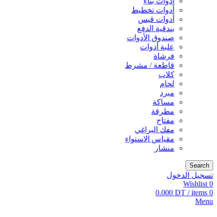
أدوات بناء
أدوات تخطيط
أدوات قيس
بندقية الدفع
صندوق الأدوات
علبة أدوات
فرشاة
قاطعة / مشرط
كلاب
لحام
مبرد
مساكة
مطرقة
مفتاح
مفك البراغي
مقياس الاستواء
منشار
Search
تسجيل الدخول
Wishlist
0
0.000
DT
/
items
0
Menu