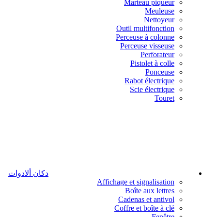
Marteau piqueur
Meuleuse
Nettoyeur
Outil multifonction
Perceuse à colonne
Perceuse visseuse
Perforateur
Pistolet à colle
Ponceuse
Rabot électrique
Scie électrique
Touret
دكان ألادوات
Affichage et signalisation
Boîte aux lettres
Cadenas et antivol
Coffre et boîte à clé
Fenêtre