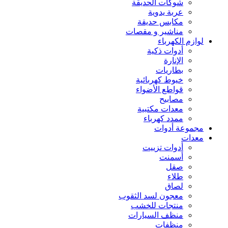
شوكات الحديقة
عربة يدوية
مكابس حديقة
مناشير و مقصات
لوازم الكهرباء
أدوات ذكية
الإنارة
بطاريات
خيوط كهربائية
قواطع الأضواء
مصابيح
معدات مكتبية
ممدد كهرباء
مجموعة أدوات
معدات
أدوات تزييت
أسمنت
صقل
طلاء
لصاق
معجون لسد الثقوب
منتجات للخشب
منظف السيارات
منظفات