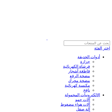
اختر الفئة
أدوات الحديقة
جزازة
فرشاة الكهربائية
قاطعَة أشجار
مضخة الرفع
مضخة محرك
مكنسة كهربائية
نافِخ
الالكترونيات المحمولة
آلات حمو
آلات هواء مضغوط
آلة صقل