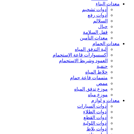
معدات البناء
أدوات تشحيم
أدوات رفع
السلالم
حبال
قفل السلامة
معدات التأمين
معدات الحمام
آلية التدفق المياه
أكسسوارات قاعة الإستحمام
العمود وشريط الاستحمام
حنفية
خلاط المياه
متممات قاعة حمام
ممص
موزع تدفق المياه
موزع مياه
معدات و لوازم
أدوات السيارات
أدوات الطلاء
أدوات القطع
أدوات اللولبة
أدوات بلاط