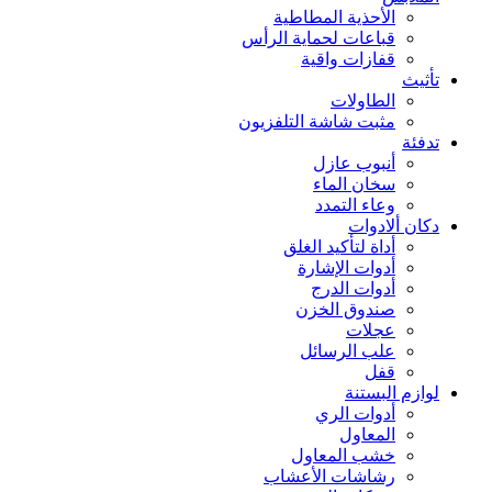
الأحذية المطاطية
قباعات لحماية الرأس
قفازات واقية
تأثيث
الطاولات
مثبت شاشة التلفزيون
تدفئة
أنبوب عازل
سخان الماء
وعاء التمدد
دكان ألادوات
أداة لتأكيد الغلق
أدوات الإشارة
أدوات الدرج
صندوق الخزن
عجلات
علب الرسائل
قفل
لوازم البستنة
أدوات الري
المعاول
خشب المعاول
رشاشات الأعشاب