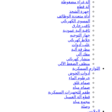
آلة غراء مضغوطة
آلة قطع
أجهزة الشحذ
أداة متعددة الوظائف
المسوي الكهربائي
ثاقب خارق
ثاقبة آلية عمودية
جهاز التوجيه
خلاط كهربائي
علب أدوات
مطرقة آلية
مفك آلي
منشار كهربائي
منظف الضغط الآلي
اللوازم السمكرية
أدوات الحوض
خرطوم الماء
صمام غلق
صمام مياه
طقم للتجهيزات السمكرية
قطع آلة الغسيل
مجمع مياه
وصلة
الملابس