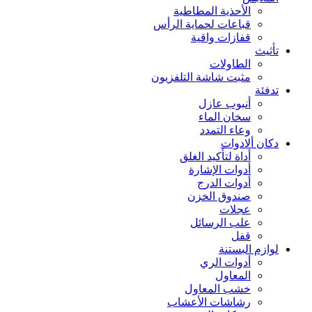
الأحذية المطاطية
قباعات لحماية الرأس
قفازات واقية
تأثيث
الطاولات
مثبت شاشة التلفزيون
تدفئة
أنبوب عازل
سخان الماء
وعاء التمدد
دكان ألادوات
أداة لتأكيد الغلق
أدوات الإشارة
أدوات الدرج
صندوق الخزن
عجلات
علب الرسائل
قفل
لوازم البستنة
أدوات الري
المعاول
خشب المعاول
رشاشات الأعشاب