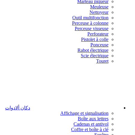
Marteau piqueur
Meuleuse
Nettoyeur
Outil multifonction
Perceuse à colonne
Perceuse visseuse
Perforateur
Pistolet à colle
Ponceuse
Rabot électrique
Scie électrique
Touret
دكان ألادوات
Affichage et signalisation
Boîte aux lettres
Cadenas et antivol
Coffre et boîte à clé
Fenêtre