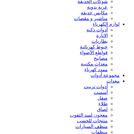
شوكات الحديقة
عربة يدوية
مكابس حديقة
مناشير و مقصات
لوازم الكهرباء
أدوات ذكية
الإنارة
بطاريات
خيوط كهربائية
قواطع الأضواء
مصابيح
معدات مكتبية
ممدد كهرباء
مجموعة أدوات
معدات
أدوات تزييت
أسمنت
صقل
طلاء
لصاق
معجون لسد الثقوب
منتجات للخشب
منظف السيارات
منظفات