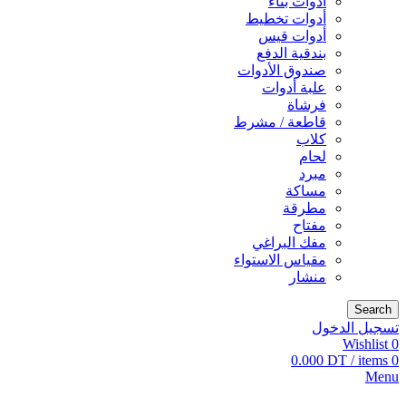
أدوات بناء
أدوات تخطيط
أدوات قيس
بندقية الدفع
صندوق الأدوات
علبة أدوات
فرشاة
قاطعة / مشرط
كلاب
لحام
مبرد
مساكة
مطرقة
مفتاح
مفك البراغي
مقياس الاستواء
منشار
Search
تسجيل الدخول
Wishlist
0
0.000
DT
/
items
0
Menu