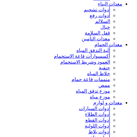
معدات البناء
أدوات تشحيم
أدوات رفع
السلالم
حبال
قفل السلامة
معدات التأمين
معدات الحمام
آلية التدفق المياه
أكسسوارات قاعة الإستحمام
العمود وشريط الاستحمام
حنفية
خلاط المياه
متممات قاعة حمام
ممص
موزع تدفق المياه
موزع مياه
معدات و لوازم
أدوات السيارات
أدوات الطلاء
أدوات القطع
أدوات اللولبة
أدوات بلاط