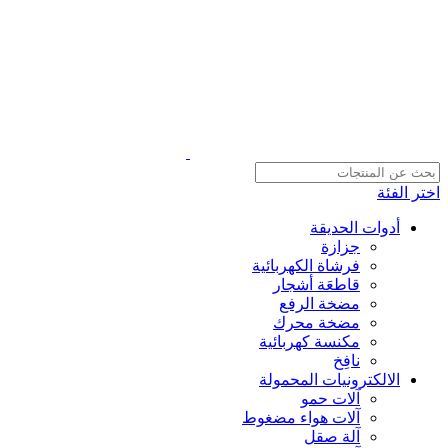
اختر الفئة
أدوات الحديقة
جزازة
فرشاة الكهربائية
قاطعَة أشجار
مضخة الرفع
مضخة محرك
مكنسة كهربائية
نافِخ
الالكترونيات المحمولة
آلات حمو
آلات هواء مضغوط
آلة صقل