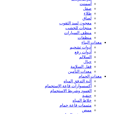
أسمنت
صقل
طلاء
لصاق
معجون لسد الثقوب
منتجات للخشب
منظف السيارات
منظفات
معدات البناء
أدوات تشحيم
أدوات رفع
السلالم
حبال
قفل السلامة
معدات التأمين
معدات الحمام
آلية التدفق المياه
أكسسوارات قاعة الإستحمام
العمود وشريط الاستحمام
حنفية
خلاط المياه
متممات قاعة حمام
ممص