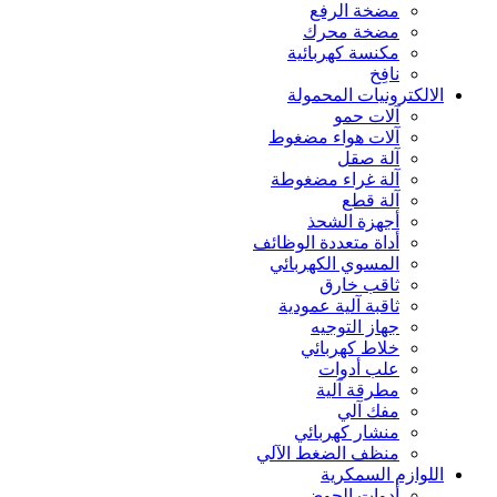
مضخة الرفع
مضخة محرك
مكنسة كهربائية
نافِخ
الالكترونيات المحمولة
آلات حمو
آلات هواء مضغوط
آلة صقل
آلة غراء مضغوطة
آلة قطع
أجهزة الشحذ
أداة متعددة الوظائف
المسوي الكهربائي
ثاقب خارق
ثاقبة آلية عمودية
جهاز التوجيه
خلاط كهربائي
علب أدوات
مطرقة آلية
مفك آلي
منشار كهربائي
منظف الضغط الآلي
اللوازم السمكرية
أدوات الحوض