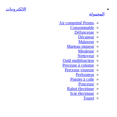
الالكترونيات
المحمولة
Air comprimé
Promo
Consommable
Défonceuse
Décapeur
Malaxeur
Marteau piqueur
Meuleuse
Nettoyeur
Outil multifonction
Perceuse à colonne
Perceuse visseuse
Perforateur
Pistolet à colle
Ponceuse
Rabot électrique
Scie électrique
Touret