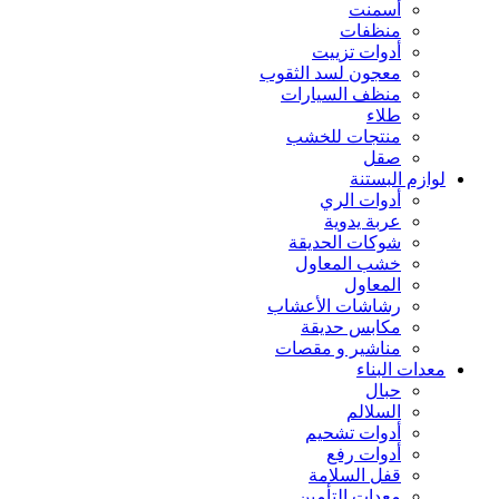
أسمنت
منظفات
أدوات تزييت
معجون لسد الثقوب
منظف السيارات
طلاء
منتجات للخشب
صقل
لوازم البستنة
أدوات الري
عربة يدوية
شوكات الحديقة
خشب المعاول
المعاول
رشاشات الأعشاب
مكابس حديقة
مناشير و مقصات
معدات البناء
حبال
السلالم
أدوات تشحيم
أدوات رفع
قفل السلامة
معدات التأمين