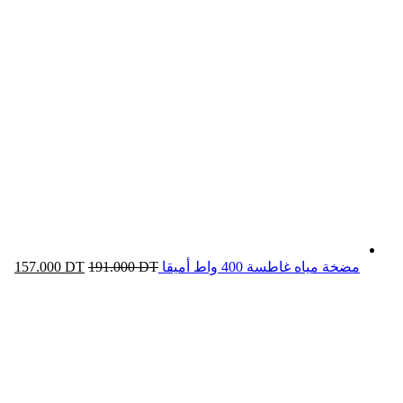
مضخة مياه غاطسة 400 واط أميقا
DT
191.000
DT
157.000