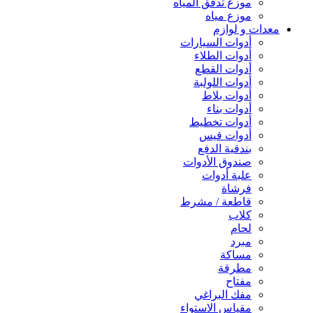
موزع تدفق المياه
موزع مياه
معدات و لوازم
أدوات السيارات
أدوات الطلاء
أدوات القطع
أدوات اللولبة
أدوات بلاط
أدوات بناء
أدوات تخطيط
أدوات قيس
بندقية الدفع
صندوق الأدوات
علبة أدوات
فرشاة
قاطعة / مشرط
كلاب
لحام
مبرد
مساكة
مطرقة
مفتاح
مفك البراغي
مقياس الاستواء