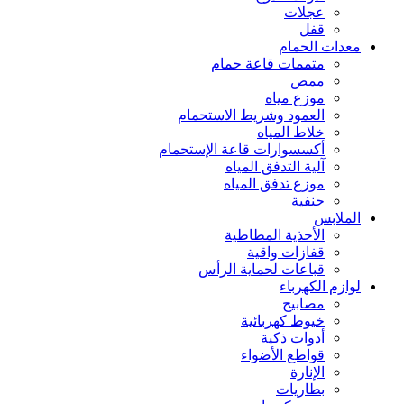
عجلات
قفل
معدات الحمام
متممات قاعة حمام
ممص
موزع مياه
العمود وشريط الاستحمام
خلاط المياه
أكسسوارات قاعة الإستحمام
آلية التدفق المياه
موزع تدفق المياه
حنفية
الملابس
الأحذية المطاطية
قفازات واقية
قباعات لحماية الرأس
لوازم الكهرباء
مصابيح
خيوط كهربائية
أدوات ذكية
قواطع الأضواء
الإنارة
بطاريات