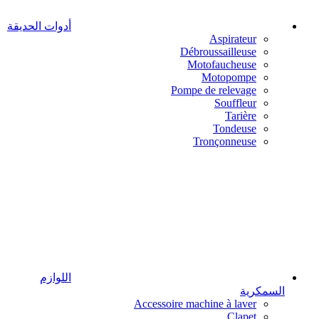
أدوات الحديقة
Aspirateur
Débroussailleuse
Motofaucheuse
Motopompe
Pompe de relevage
Souffleur
Tarière
Tondeuse
Tronçonneuse
اللوازم
السمكرية
Accessoire machine à laver
Clapet