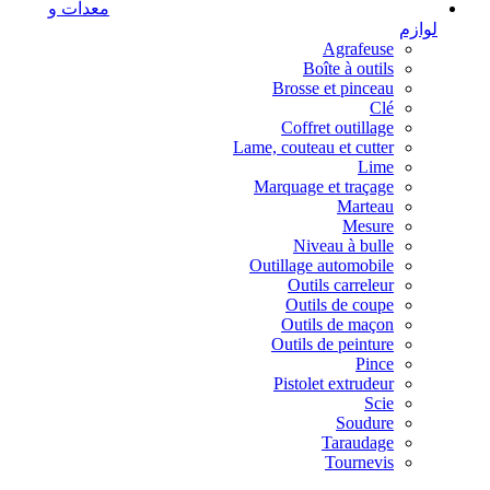
معدات و
لوازم
Agrafeuse
Boîte à outils
Brosse et pinceau
Clé
Coffret outillage
Lame, couteau et cutter
Lime
Marquage et traçage
Marteau
Mesure
Niveau à bulle
Outillage automobile
Outils carreleur
Outils de coupe
Outils de maçon
Outils de peinture
Pince
Pistolet extrudeur
Scie
Soudure
Taraudage
Tournevis