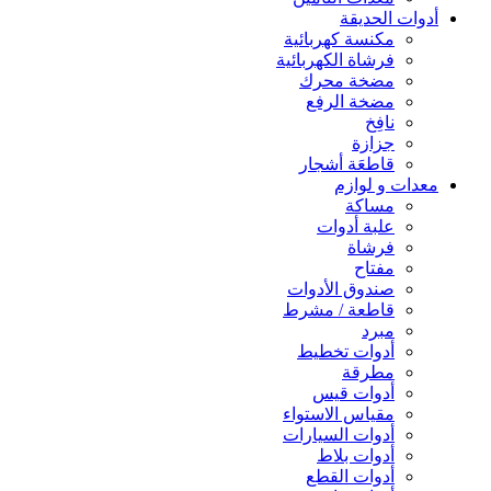
أدوات الحديقة
مكنسة كهربائية
فرشاة الكهربائية
مضخة محرك
مضخة الرفع
نافِخ
جزازة
قاطعَة أشجار
معدات و لوازم
مساكة
علبة أدوات
فرشاة
مفتاح
صندوق الأدوات
قاطعة / مشرط
مبرد
أدوات تخطيط
مطرقة
أدوات قيس
مقياس الاستواء
أدوات السيارات
أدوات بلاط
أدوات القطع