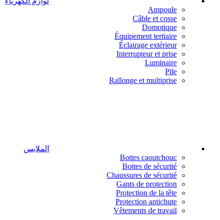
لوازم الكهرباء
Ampoule
Câble et cosse
Domotique
Équipement tertiaire
Éclairage extérieur
Interrupteur et prise
Luminaire
Pile
Rallonge et multiprise
الملابس
Bottes caoutchouc
Bottes de sécurité
Chaussures de sécurité
Gants de protection
Protection de la tête
Protection antichute
Vêtements de travail