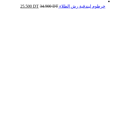
خرطوم لبندقية رش الطلاء
DT
34.900
DT
25.500