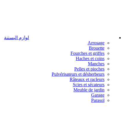
لوازم البستنة
Arrosage
Brouette
Fourches et griffes
Haches et coins
Manches
Pelles et pioches
Pulvérisateurs et désherbeurs
Râteaux et racleurs
Scies et sécateurs
Meuble de jardin
Garage
Parasol