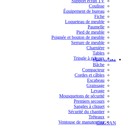
Support écran TV
Coulisse
Équipement de bureau
Fiche
Loqueteau de meuble
Paumelle
Pied de meuble
Poignée et bouton de meuble
Serrure de meuble
Charnière
Tables
Tringle à rideaux
معدات البناء
Bâche
Compacteur
Cordes et câbles
Escabeau
Graissage
Levage
Mousquetons de sécurité
Premiers secours
Sangles à cliquet
Sécurité du chantier
Tréteaux
Ventouse de manutention
CAGSAN