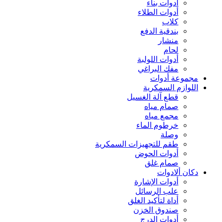
أدوات بناء
أدوات الطلاء
كلاب
بندقية الدفع
منشار
لحام
أدوات اللولبة
مفك البراغي
مجموعة أدوات
اللوازم السمكرية
قطع آلة الغسيل
صمام مياه
مجمع مياه
خرطوم الماء
وصلة
طقم للتجهيزات السمكرية
أدوات الحوض
صمام غلق
دكان ألادوات
أدوات الإشارة
علب الرسائل
أداة لتأكيد الغلق
صندوق الخزن
أدوات الدرج