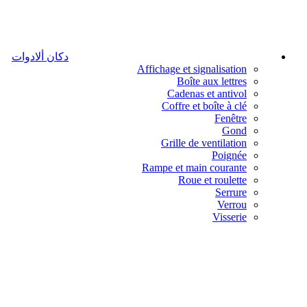
دكان ألادوات
Affichage et signalisation
Boîte aux lettres
Cadenas et antivol
Coffre et boîte à clé
Fenêtre
Gond
Grille de ventilation
Poignée
Rampe et main courante
Roue et roulette
Serrure
Verrou
Visserie