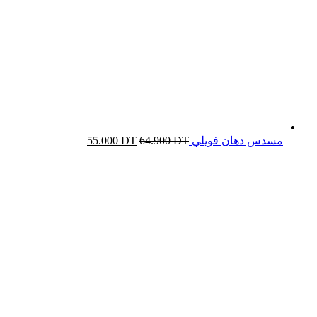
مسدس دهان فويلي
DT
64.900
DT
55.000