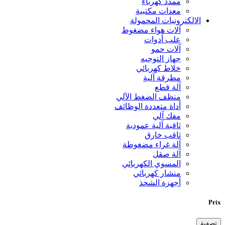
ممدد كهرباء
معدات مكتبية
الالكترونيات المحمولة
آلات هواء مضغوط
علب أدوات
آلات حمو
جهاز التوجيه
خلاط كهربائي
مطرقة آلية
آلة قطع
منظف الضغط الآلي
أداة متعددة الوظائف
مفك آلي
ثاقبة آلية عمودية
ثاقب خارق
آلة غراء مضغوطة
آلة صقل
المسوي الكهربائي
منشار كهربائي
أجهزة الشحذ
Prix
تصفية