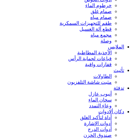
خرطوم الماء
صمام غلق
صمام مياه
طقم للتجهيزات السمكرية
قطع آلة الغسيل
مجمع مياه
وصلة
الملابس
الأحذية المطاطية
قباعات لحماية الرأس
قفازات واقية
تأثيث
الطاولات
مثبت شاشة التلفزيون
تدفئة
أنبوب عازل
سخان الماء
وعاء التمدد
دكان ألادوات
أداة لتأكيد الغلق
أدوات الإشارة
أدوات الدرج
صندوق الخزن