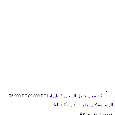
2 شمعان حامل للسيارة 3 طن أبتا
DT
89.800
DT
76.900
الرئيسية
دكان ألادوات
أداة لتأكيد الغلق
عرض جميع النتائج 4