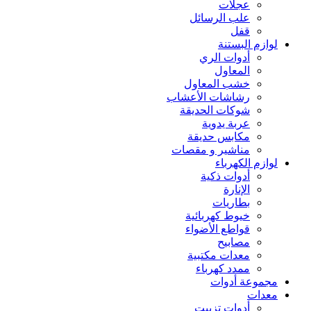
عجلات
علب الرسائل
قفل
لوازم البستنة
أدوات الري
المعاول
خشب المعاول
رشاشات الأعشاب
شوكات الحديقة
عربة يدوية
مكابس حديقة
مناشير و مقصات
لوازم الكهرباء
أدوات ذكية
الإنارة
بطاريات
خيوط كهربائية
قواطع الأضواء
مصابيح
معدات مكتبية
ممدد كهرباء
مجموعة أدوات
معدات
أدوات تزييت