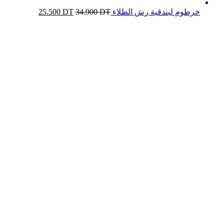
خرطوم لبندقية رش الطلاء
DT
34.900
DT
25.500