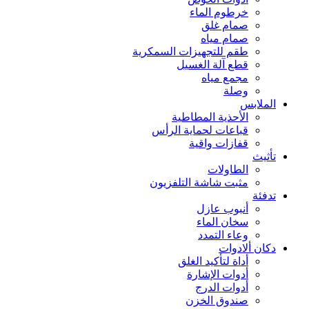
خرطوم الماء
صمام غلق
صمام مياه
طقم للتجهيزات السمكرية
قطع آلة الغسيل
مجمع مياه
وصلة
الملابس
الأحذية المطاطية
قباعات لحماية الرأس
قفازات واقية
تأثيث
الطاولات
مثبت شاشة التلفزيون
تدفئة
أنبوب عازل
سخان الماء
وعاء التمدد
دكان ألادوات
أداة لتأكيد الغلق
أدوات الإشارة
أدوات الدرج
صندوق الخزن