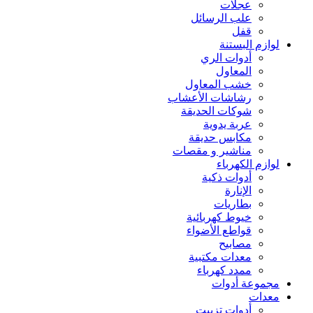
عجلات
علب الرسائل
قفل
لوازم البستنة
أدوات الري
المعاول
خشب المعاول
رشاشات الأعشاب
شوكات الحديقة
عربة يدوية
مكابس حديقة
مناشير و مقصات
لوازم الكهرباء
أدوات ذكية
الإنارة
بطاريات
خيوط كهربائية
قواطع الأضواء
مصابيح
معدات مكتبية
ممدد كهرباء
مجموعة أدوات
معدات
أدوات تزييت