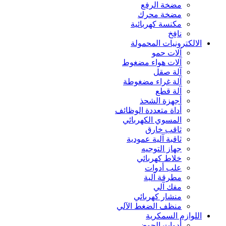
مضخة الرفع
مضخة محرك
مكنسة كهربائية
نافِخ
الالكترونيات المحمولة
آلات حمو
آلات هواء مضغوط
آلة صقل
آلة غراء مضغوطة
آلة قطع
أجهزة الشحذ
أداة متعددة الوظائف
المسوي الكهربائي
ثاقب خارق
ثاقبة آلية عمودية
جهاز التوجيه
خلاط كهربائي
علب أدوات
مطرقة آلية
مفك آلي
منشار كهربائي
منظف الضغط الآلي
اللوازم السمكرية
أدوات الحوض