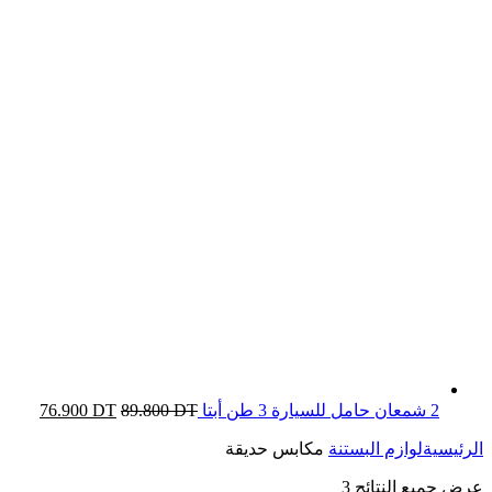
2 شمعان حامل للسيارة 3 طن أبتا
DT
89.800
DT
76.900
الرئيسية
لوازم البستنة
مكابس حديقة
عرض جميع النتائج 3