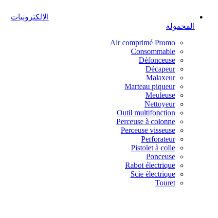
الالكترونيات
المحمولة
Air comprimé
Promo
Consommable
Défonceuse
Décapeur
Malaxeur
Marteau piqueur
Meuleuse
Nettoyeur
Outil multifonction
Perceuse à colonne
Perceuse visseuse
Perforateur
Pistolet à colle
Ponceuse
Rabot électrique
Scie électrique
Touret