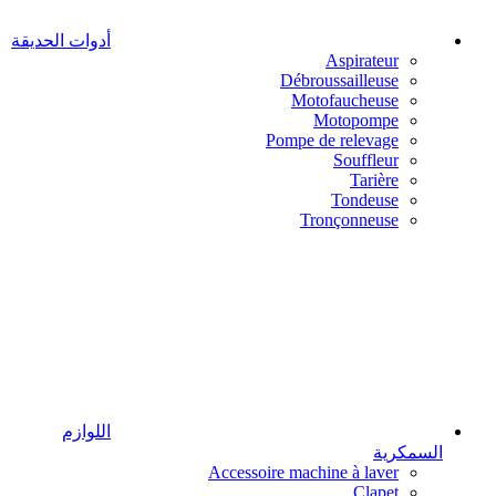
أدوات الحديقة
Aspirateur
Débroussailleuse
Motofaucheuse
Motopompe
Pompe de relevage
Souffleur
Tarière
Tondeuse
Tronçonneuse
اللوازم
السمكرية
Accessoire machine à laver
Clapet