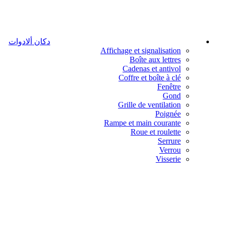
دكان ألادوات
Affichage et signalisation
Boîte aux lettres
Cadenas et antivol
Coffre et boîte à clé
Fenêtre
Gond
Grille de ventilation
Poignée
Rampe et main courante
Roue et roulette
Serrure
Verrou
Visserie