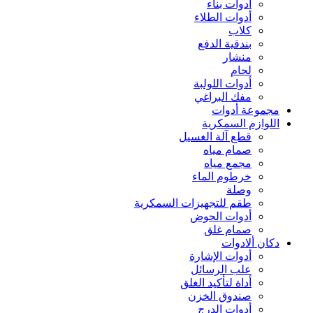
أدوات بناء
أدوات الطلاء
كلاب
بندقية الدفع
منشار
لحام
أدوات اللولبة
مفك البراغي
مجموعة أدوات
اللوازم السمكرية
قطع آلة الغسيل
صمام مياه
مجمع مياه
خرطوم الماء
وصلة
طقم للتجهيزات السمكرية
أدوات الحوض
صمام غلق
دكان ألادوات
أدوات الإشارة
علب الرسائل
أداة لتأكيد الغلق
صندوق الخزن
أدوات الدرج