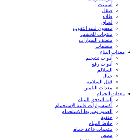
أسمنت
صقل
طلاء
لصاق
معجون لسد الثقوب
منتجات للخشب
منظف السيارات
منظفات
معدات البناء
أدوات تشحيم
أدوات رفع
السلالم
حبال
قفل السلامة
معدات التأمين
معدات الحمام
آلية التدفق المياه
أكسسوارات قاعة الإستحمام
العمود وشريط الاستحمام
حنفية
خلاط المياه
متممات قاعة حمام
ممص