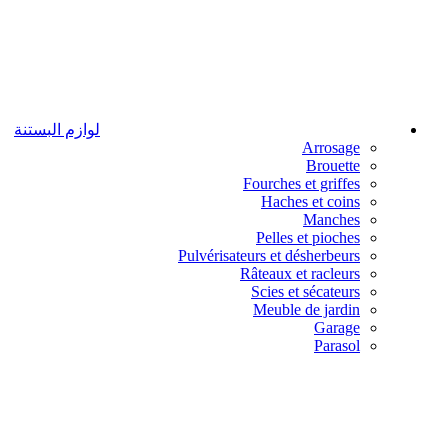
لوازم البستنة
Arrosage
Brouette
Fourches et griffes
Haches et coins
Manches
Pelles et pioches
Pulvérisateurs et désherbeurs
Râteaux et racleurs
Scies et sécateurs
Meuble de jardin
Garage
Parasol