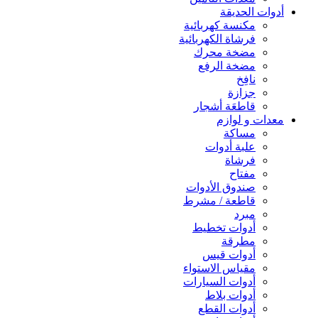
أدوات الحديقة
مكنسة كهربائية
فرشاة الكهربائية
مضخة محرك
مضخة الرفع
نافِخ
جزازة
قاطعَة أشجار
معدات و لوازم
مساكة
علبة أدوات
فرشاة
مفتاح
صندوق الأدوات
قاطعة / مشرط
مبرد
أدوات تخطيط
مطرقة
أدوات قيس
مقياس الاستواء
أدوات السيارات
أدوات بلاط
أدوات القطع