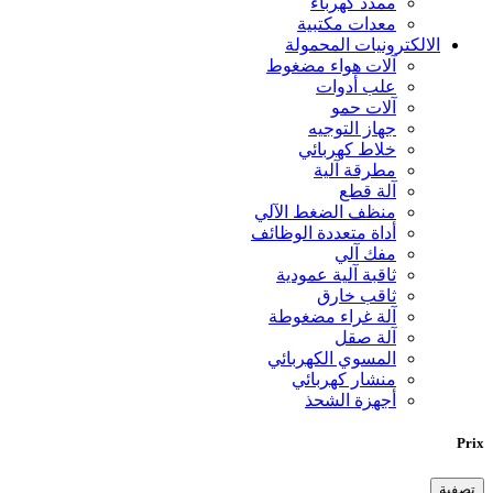
ممدد كهرباء
معدات مكتبية
الالكترونيات المحمولة
آلات هواء مضغوط
علب أدوات
آلات حمو
جهاز التوجيه
خلاط كهربائي
مطرقة آلية
آلة قطع
منظف الضغط الآلي
أداة متعددة الوظائف
مفك آلي
ثاقبة آلية عمودية
ثاقب خارق
آلة غراء مضغوطة
آلة صقل
المسوي الكهربائي
منشار كهربائي
أجهزة الشحذ
Prix
تصفية