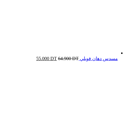
مسدس دهان فويلي
DT
64.900
DT
55.000