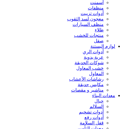
أسمنت
منظفات
أدوات تزييت
معجون لسد الثقوب
منظف السيارات
طلاء
منتجات للخشب
صقل
لوازم البستنة
أدوات الري
عربة يدوية
شوكات الحديقة
خشب المعاول
المعاول
رشاشات الأعشاب
مكابس حديقة
مناشير و مقصات
معدات البناء
حبال
السلالم
أدوات تشحيم
أدوات رفع
قفل السلامة
معدات التأمين