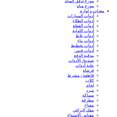
موزع تدفق المياه
موزع مياه
معدات و لوازم
أدوات السيارات
أدوات الطلاء
أدوات القطع
أدوات اللولبة
أدوات بلاط
أدوات بناء
أدوات تخطيط
أدوات قيس
بندقية الدفع
صندوق الأدوات
علبة أدوات
فرشاة
قاطعة / مشرط
كلاب
لحام
مبرد
مساكة
مطرقة
مفتاح
مفك البراغي
مقياس الاستواء