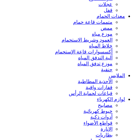
عجلات
قفل
معدات الحمام
متممات قاعة حمام
ممص
موزع مياه
العمود وشريط الاستحمام
خلاط المياه
أكسسوارات قاعة الإستحمام
آلية التدفق المياه
موزع تدفق المياه
حنفية
الملابس
الأحذية المطاطية
قفازات واقية
قباعات لحماية الرأس
لوازم الكهرباء
مصابيح
خيوط كهربائية
أدوات ذكية
قواطع الأضواء
الإنارة
بطاريات