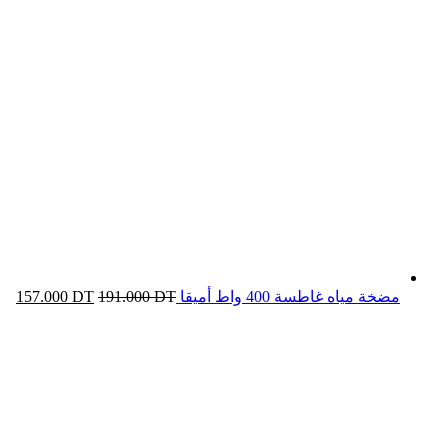
مضخة مياه غاطسة 400 واط أميقا
DT
191.000
DT
157.000