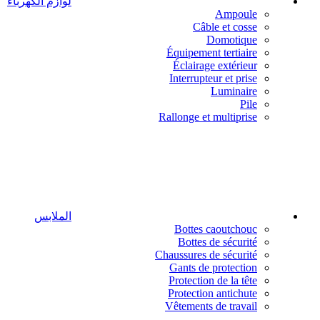
لوازم الكهرباء
Ampoule
Câble et cosse
Domotique
Équipement tertiaire
Éclairage extérieur
Interrupteur et prise
Luminaire
Pile
Rallonge et multiprise
الملابس
Bottes caoutchouc
Bottes de sécurité
Chaussures de sécurité
Gants de protection
Protection de la tête
Protection antichute
Vêtements de travail