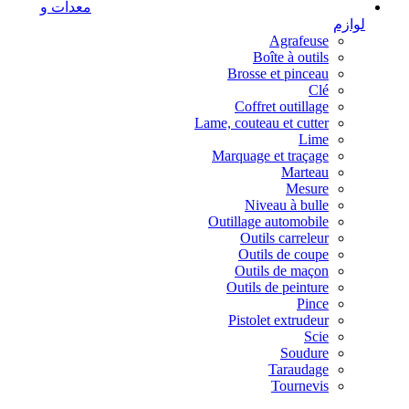
معدات و
لوازم
Agrafeuse
Boîte à outils
Brosse et pinceau
Clé
Coffret outillage
Lame, couteau et cutter
Lime
Marquage et traçage
Marteau
Mesure
Niveau à bulle
Outillage automobile
Outils carreleur
Outils de coupe
Outils de maçon
Outils de peinture
Pince
Pistolet extrudeur
Scie
Soudure
Taraudage
Tournevis