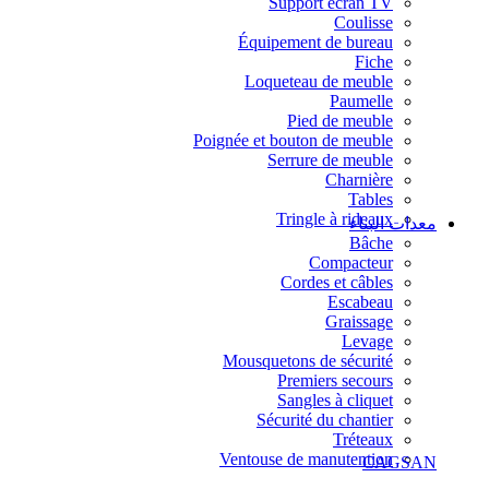
Support écran TV
Coulisse
Équipement de bureau
Fiche
Loqueteau de meuble
Paumelle
Pied de meuble
Poignée et bouton de meuble
Serrure de meuble
Charnière
Tables
Tringle à rideaux
معدات البناء
Bâche
Compacteur
Cordes et câbles
Escabeau
Graissage
Levage
Mousquetons de sécurité
Premiers secours
Sangles à cliquet
Sécurité du chantier
Tréteaux
Ventouse de manutention
CAGSAN