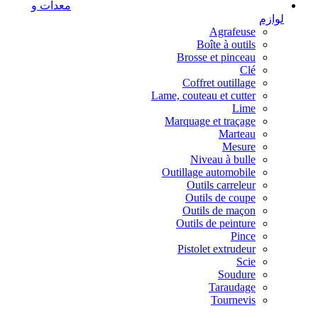
معدات و
لوازم
Agrafeuse
Boîte à outils
Brosse et pinceau
Clé
Coffret outillage
Lame, couteau et cutter
Lime
Marquage et traçage
Marteau
Mesure
Niveau à bulle
Outillage automobile
Outils carreleur
Outils de coupe
Outils de maçon
Outils de peinture
Pince
Pistolet extrudeur
Scie
Soudure
Taraudage
Tournevis