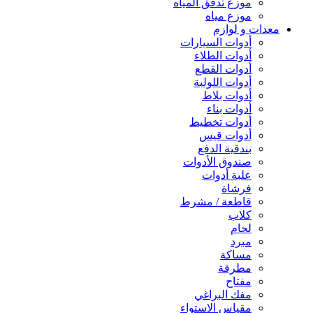
موزع تدفق المياه
موزع مياه
معدات و لوازم
أدوات السيارات
أدوات الطلاء
أدوات القطع
أدوات اللولبة
أدوات بلاط
أدوات بناء
أدوات تخطيط
أدوات قيس
بندقية الدفع
صندوق الأدوات
علبة أدوات
فرشاة
قاطعة / مشرط
كلاب
لحام
مبرد
مساكة
مطرقة
مفتاح
مفك البراغي
مقياس الاستواء