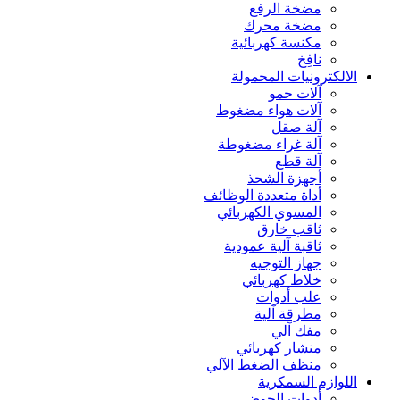
مضخة الرفع
مضخة محرك
مكنسة كهربائية
نافِخ
الالكترونيات المحمولة
آلات حمو
آلات هواء مضغوط
آلة صقل
آلة غراء مضغوطة
آلة قطع
أجهزة الشحذ
أداة متعددة الوظائف
المسوي الكهربائي
ثاقب خارق
ثاقبة آلية عمودية
جهاز التوجيه
خلاط كهربائي
علب أدوات
مطرقة آلية
مفك آلي
منشار كهربائي
منظف الضغط الآلي
اللوازم السمكرية
أدوات الحوض