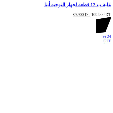
علبة ب 12 قطعة لجهاز التوجيه أبتا
89.900
DT
109.900
DT
%
24
OFF