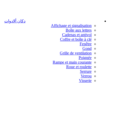
دكان ألادوات
Affichage et signalisation
Boîte aux lettres
Cadenas et antivol
Coffre et boîte à clé
Fenêtre
Gond
Grille de ventilation
Poignée
Rampe et main courante
Roue et roulette
Serrure
Verrou
Visserie