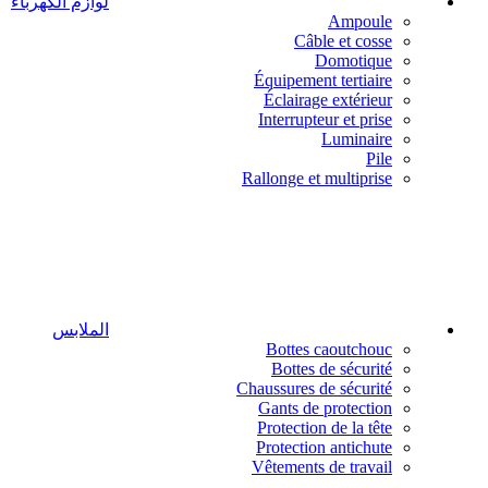
لوازم الكهرباء
Ampoule
Câble et cosse
Domotique
Équipement tertiaire
Éclairage extérieur
Interrupteur et prise
Luminaire
Pile
Rallonge et multiprise
الملابس
Bottes caoutchouc
Bottes de sécurité
Chaussures de sécurité
Gants de protection
Protection de la tête
Protection antichute
Vêtements de travail