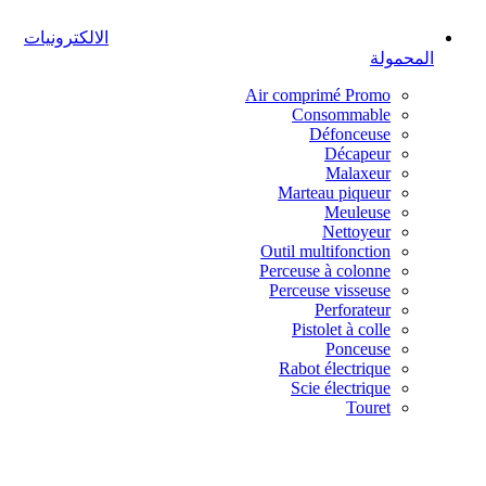
الالكترونيات
المحمولة
Air comprimé
Promo
Consommable
Défonceuse
Décapeur
Malaxeur
Marteau piqueur
Meuleuse
Nettoyeur
Outil multifonction
Perceuse à colonne
Perceuse visseuse
Perforateur
Pistolet à colle
Ponceuse
Rabot électrique
Scie électrique
Touret