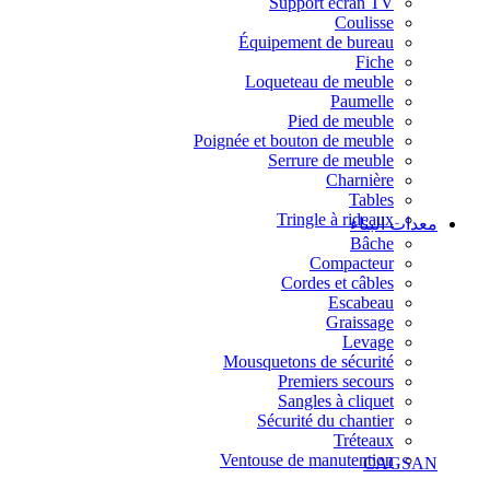
Support écran TV
Coulisse
Équipement de bureau
Fiche
Loqueteau de meuble
Paumelle
Pied de meuble
Poignée et bouton de meuble
Serrure de meuble
Charnière
Tables
Tringle à rideaux
معدات البناء
Bâche
Compacteur
Cordes et câbles
Escabeau
Graissage
Levage
Mousquetons de sécurité
Premiers secours
Sangles à cliquet
Sécurité du chantier
Tréteaux
Ventouse de manutention
CAGSAN