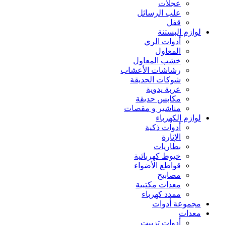
عجلات
علب الرسائل
قفل
لوازم البستنة
أدوات الري
المعاول
خشب المعاول
رشاشات الأعشاب
شوكات الحديقة
عربة يدوية
مكابس حديقة
مناشير و مقصات
لوازم الكهرباء
أدوات ذكية
الإنارة
بطاريات
خيوط كهربائية
قواطع الأضواء
مصابيح
معدات مكتبية
ممدد كهرباء
مجموعة أدوات
معدات
أدوات تزييت