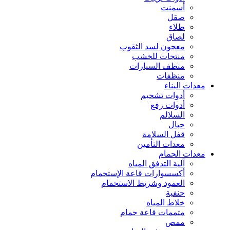
أسمنت
صقل
طلاء
لصاق
معجون لسد الثقوب
منتجات للخشب
منظف السيارات
منظفات
معدات البناء
أدوات تشحيم
أدوات رفع
السلالم
حبال
قفل السلامة
معدات التأمين
معدات الحمام
آلية التدفق المياه
أكسسوارات قاعة الإستحمام
العمود وشريط الاستحمام
حنفية
خلاط المياه
متممات قاعة حمام
ممص