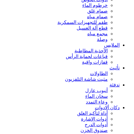
خرطوم الماء
صمام غلق
صمام مياه
طقم للتجهيزات السمكرية
قطع آلة الغسيل
مجمع مياه
وصلة
الملابس
الأحذية المطاطية
قباعات لحماية الرأس
قفازات واقية
تأثيث
الطاولات
مثبت شاشة التلفزيون
تدفئة
أنبوب عازل
سخان الماء
وعاء التمدد
دكان ألادوات
أداة لتأكيد الغلق
أدوات الإشارة
أدوات الدرج
صندوق الخزن