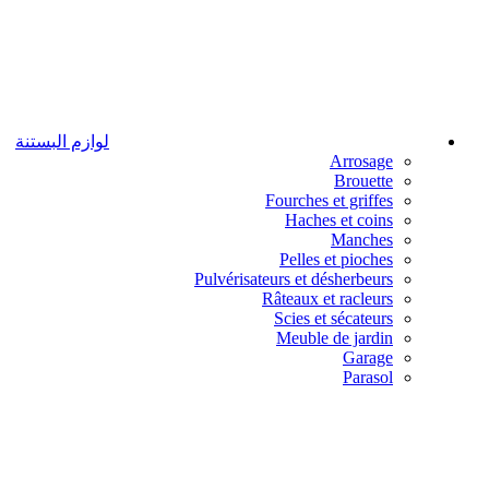
لوازم البستنة
Arrosage
Brouette
Fourches et griffes
Haches et coins
Manches
Pelles et pioches
Pulvérisateurs et désherbeurs
Râteaux et racleurs
Scies et sécateurs
Meuble de jardin
Garage
Parasol