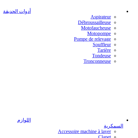
أدوات الحديقة
Aspirateur
Débroussailleuse
Motofaucheuse
Motopompe
Pompe de relevage
Souffleur
Tarière
Tondeuse
Tronçonneuse
اللوازم
السمكرية
Accessoire machine à laver
Clapet