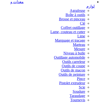
معدات و
لوازم
Agrafeuse
Boîte à outils
Brosse et pinceau
Clé
Coffret outillage
Lame, couteau et cutter
Lime
Marquage et traçage
Marteau
Mesure
Niveau à bulle
Outillage automobile
Outils carreleur
Outils de coupe
Outils de maçon
Outils de peinture
Pince
Pistolet extrudeur
Scie
Soudure
Taraudage
Tournevis