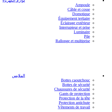
لوازم الكهرباء
Ampoule
Câble et cosse
Domotique
Équipement tertiaire
Éclairage extérieur
Interrupteur et prise
Luminaire
Pile
Rallonge et multiprise
الملابس
Bottes caoutchouc
Bottes de sécurité
Chaussures de sécurité
Gants de protection
Protection de la tête
Protection antichute
Vêtements de travail