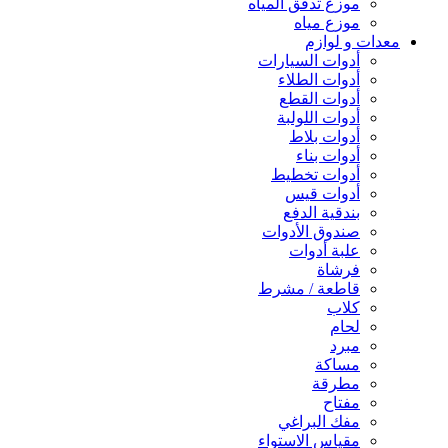
موزع تدفق المياه
موزع مياه
معدات و لوازم
أدوات السيارات
أدوات الطلاء
أدوات القطع
أدوات اللولبة
أدوات بلاط
أدوات بناء
أدوات تخطيط
أدوات قيس
بندقية الدفع
صندوق الأدوات
علبة أدوات
فرشاة
قاطعة / مشرط
كلاب
لحام
مبرد
مساكة
مطرقة
مفتاح
مفك البراغي
مقياس الاستواء