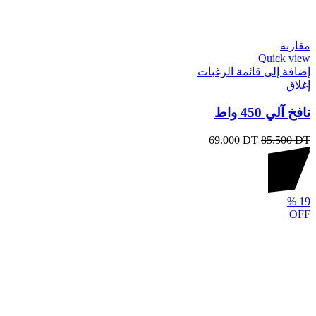
مقارنة
Quick view
إضافة إلى قائمة الرغبات
إغلاق
نافخ آلي 450 واط
69.000
DT
85.500
DT
%
19
OFF