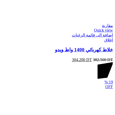
مقارنة
Quick view
إضافة إلى قائمة الرغبات
إغلاق
خلاط كهربائي 1400 واط ويدو
304.200
DT
382.500
DT
%
19
OFF