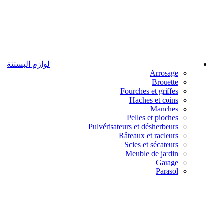
لوازم البستنة
Arrosage
Brouette
Fourches et griffes
Haches et coins
Manches
Pelles et pioches
Pulvérisateurs et désherbeurs
Râteaux et racleurs
Scies et sécateurs
Meuble de jardin
Garage
Parasol