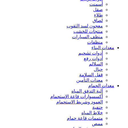
أسمنت
صقل
طلاء
لصاق
معجون لسد الثقوب
منتجات للخشب
منظف السيارات
منظفات
معدات البناء
أدوات تشحيم
أدوات رفع
السلالم
حبال
قفل السلامة
معدات التأمين
معدات الحمام
آلية التدفق المياه
أكسسوارات قاعة الإستحمام
العمود وشريط الاستحمام
حنفية
خلاط المياه
متممات قاعة حمام
ممص