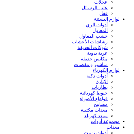
عجلات
علب الرسائل
قفل
لوازم البستنة
أدوات الري
المعاول
خشب المعاول
رشاشات الأعشاب
شوكات الحديقة
عربة يدوية
مكابس حديقة
مناشير و مقصات
لوازم الكهرباء
أدوات ذكية
الإنارة
بطاريات
خيوط كهربائية
قواطع الأضواء
مصابيح
معدات مكتبية
ممدد كهرباء
مجموعة أدوات
معدات
أدوات تزييت