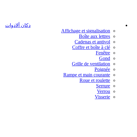
دكان ألادوات
Affichage et signalisation
Boîte aux lettres
Cadenas et antivol
Coffre et boîte à clé
Fenêtre
Gond
Grille de ventilation
Poignée
Rampe et main courante
Roue et roulette
Serrure
Verrou
Visserie