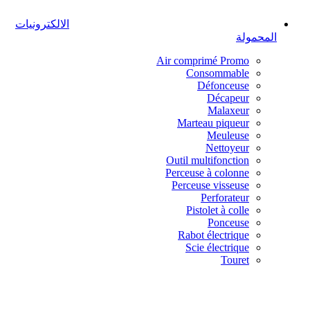
الالكترونيات
المحمولة
Air comprimé
Promo
Consommable
Défonceuse
Décapeur
Malaxeur
Marteau piqueur
Meuleuse
Nettoyeur
Outil multifonction
Perceuse à colonne
Perceuse visseuse
Perforateur
Pistolet à colle
Ponceuse
Rabot électrique
Scie électrique
Touret