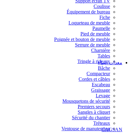
Support écran TV
Coulisse
Équipement de bureau
Fiche
Loqueteau de meuble
Paumelle
Pied de meuble
Poignée et bouton de meuble
Serrure de meuble
Charnière
Tables
Tringle à rideaux
معدات البناء
Bâche
Compacteur
Cordes et câbles
Escabeau
Graissage
Levage
Mousquetons de sécurité
Premiers secours
Sangles à cliquet
Sécurité du chantier
Tréteaux
Ventouse de manutention
CAGSAN