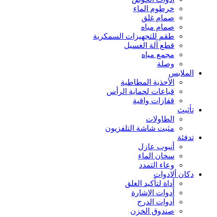
خرطوم الماء
صمام غلق
صمام مياه
طقم للتجهيزات السمكرية
قطع آلة الغسيل
مجمع مياه
وصلة
الملابس
الأحذية المطاطية
قباعات لحماية الرأس
قفازات واقية
تأثيث
الطاولات
مثبت شاشة التلفزيون
تدفئة
أنبوب عازل
سخان الماء
وعاء التمدد
دكان ألادوات
أداة لتأكيد الغلق
أدوات الإشارة
أدوات الدرج
صندوق الخزن