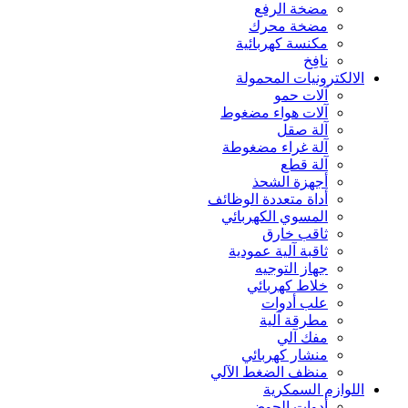
مضخة الرفع
مضخة محرك
مكنسة كهربائية
نافِخ
الالكترونيات المحمولة
آلات حمو
آلات هواء مضغوط
آلة صقل
آلة غراء مضغوطة
آلة قطع
أجهزة الشحذ
أداة متعددة الوظائف
المسوي الكهربائي
ثاقب خارق
ثاقبة آلية عمودية
جهاز التوجيه
خلاط كهربائي
علب أدوات
مطرقة آلية
مفك آلي
منشار كهربائي
منظف الضغط الآلي
اللوازم السمكرية
أدوات الحوض