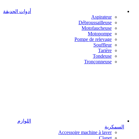
أدوات الحديقة
Aspirateur
Débroussailleuse
Motofaucheuse
Motopompe
Pompe de relevage
Souffleur
Tarière
Tondeuse
Tronçonneuse
اللوازم
السمكرية
Accessoire machine à laver
Clapet