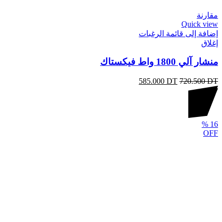
مقارنة
Quick view
إضافة إلى قائمة الرغبات
إغلاق
منشار آلي 1800 واط فيكستاك
585.000
DT
720.500
DT
%
16
OFF