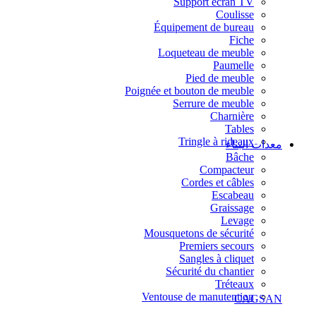
Support écran TV
Coulisse
Équipement de bureau
Fiche
Loqueteau de meuble
Paumelle
Pied de meuble
Poignée et bouton de meuble
Serrure de meuble
Charnière
Tables
Tringle à rideaux
معدات البناء
Bâche
Compacteur
Cordes et câbles
Escabeau
Graissage
Levage
Mousquetons de sécurité
Premiers secours
Sangles à cliquet
Sécurité du chantier
Tréteaux
Ventouse de manutention
CAGSAN