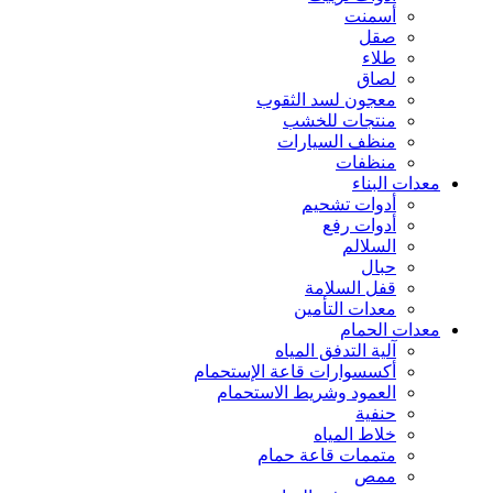
أسمنت
صقل
طلاء
لصاق
معجون لسد الثقوب
منتجات للخشب
منظف السيارات
منظفات
معدات البناء
أدوات تشحيم
أدوات رفع
السلالم
حبال
قفل السلامة
معدات التأمين
معدات الحمام
آلية التدفق المياه
أكسسوارات قاعة الإستحمام
العمود وشريط الاستحمام
حنفية
خلاط المياه
متممات قاعة حمام
ممص