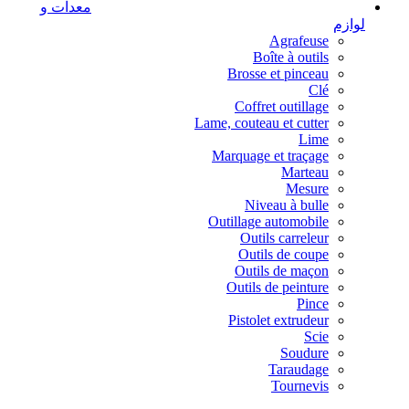
معدات و
لوازم
Agrafeuse
Boîte à outils
Brosse et pinceau
Clé
Coffret outillage
Lame, couteau et cutter
Lime
Marquage et traçage
Marteau
Mesure
Niveau à bulle
Outillage automobile
Outils carreleur
Outils de coupe
Outils de maçon
Outils de peinture
Pince
Pistolet extrudeur
Scie
Soudure
Taraudage
Tournevis