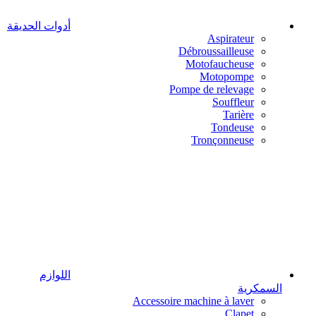
أدوات الحديقة
Aspirateur
Débroussailleuse
Motofaucheuse
Motopompe
Pompe de relevage
Souffleur
Tarière
Tondeuse
Tronçonneuse
اللوازم
السمكرية
Accessoire machine à laver
Clapet