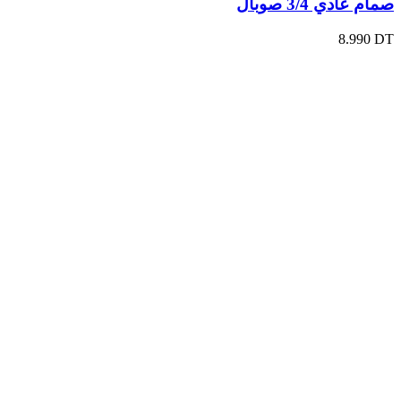
صمام عادي 3/4 صوبال
8.990
DT