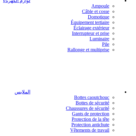
لوازم الكهرباء
Ampoule
Câble et cosse
Domotique
Équipement tertiaire
Éclairage extérieur
Interrupteur et prise
Luminaire
Pile
Rallonge et multiprise
الملابس
Bottes caoutchouc
Bottes de sécurité
Chaussures de sécurité
Gants de protection
Protection de la tête
Protection antichute
Vêtements de travail