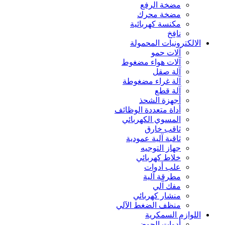
مضخة الرفع
مضخة محرك
مكنسة كهربائية
نافِخ
الالكترونيات المحمولة
آلات حمو
آلات هواء مضغوط
آلة صقل
آلة غراء مضغوطة
آلة قطع
أجهزة الشحذ
أداة متعددة الوظائف
المسوي الكهربائي
ثاقب خارق
ثاقبة آلية عمودية
جهاز التوجيه
خلاط كهربائي
علب أدوات
مطرقة آلية
مفك آلي
منشار كهربائي
منظف الضغط الآلي
اللوازم السمكرية
أدوات الحوض