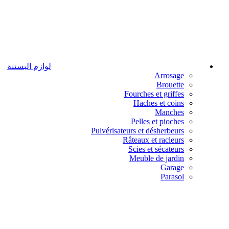
لوازم البستنة
Arrosage
Brouette
Fourches et griffes
Haches et coins
Manches
Pelles et pioches
Pulvérisateurs et désherbeurs
Râteaux et racleurs
Scies et sécateurs
Meuble de jardin
Garage
Parasol