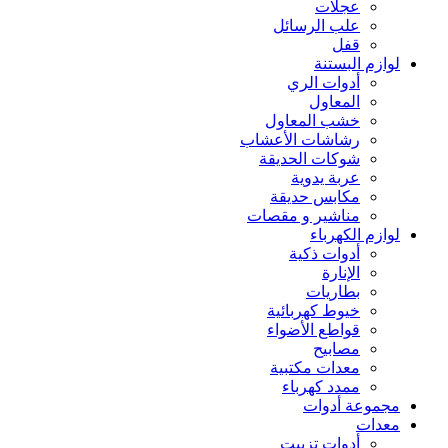
عجلات
علب الرسائل
قفل
لوازم البستنة
أدوات الري
المعاول
خشب المعاول
رشاشات الأعشاب
شوكات الحديقة
عربة يدوية
مكابس حديقة
مناشير و مقصات
لوازم الكهرباء
أدوات ذكية
الإنارة
بطاريات
خيوط كهربائية
قواطع الأضواء
مصابيح
معدات مكتبية
ممدد كهرباء
مجموعة أدوات
معدات
أدوات تزييت