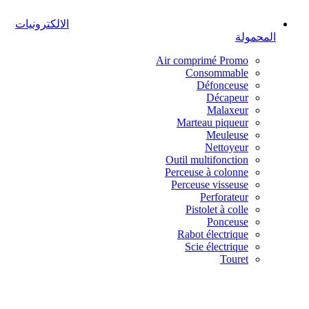
الالكترونيات
المحمولة
Air comprimé
Promo
Consommable
Défonceuse
Décapeur
Malaxeur
Marteau piqueur
Meuleuse
Nettoyeur
Outil multifonction
Perceuse à colonne
Perceuse visseuse
Perforateur
Pistolet à colle
Ponceuse
Rabot électrique
Scie électrique
Touret