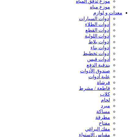
موزع تدفق المياه
موزع مياه
معدات و لوازم
أدوات السيارات
أدوات الطلاء
أدوات القطع
أدوات اللولبة
أدوات بلاط
أدوات بناء
أدوات تخطيط
أدوات قيس
بندقية الدفع
صندوق الأدوات
علبة أدوات
فرشاة
قاطعة / مشرط
كلاب
لحام
مبرد
مساكة
مطرقة
مفتاح
مفك البراغي
مقياس الاستواء