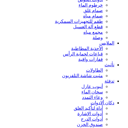
خرطوم الماء
صمام غلق
صمام مياه
طقم للتجهيزات السمكرية
قطع آلة الغسيل
مجمع مياه
وصلة
الملابس
الأحذية المطاطية
قباعات لحماية الرأس
قفازات واقية
تأثيث
الطاولات
مثبت شاشة التلفزيون
تدفئة
أنبوب عازل
سخان الماء
وعاء التمدد
دكان ألادوات
أداة لتأكيد الغلق
أدوات الإشارة
أدوات الدرج
صندوق الخزن