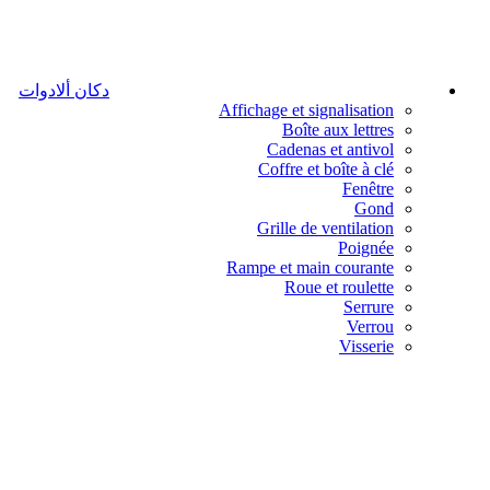
دكان ألادوات
Affichage et signalisation
Boîte aux lettres
Cadenas et antivol
Coffre et boîte à clé
Fenêtre
Gond
Grille de ventilation
Poignée
Rampe et main courante
Roue et roulette
Serrure
Verrou
Visserie