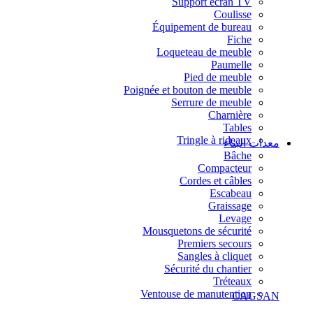
Support écran TV
Coulisse
Équipement de bureau
Fiche
Loqueteau de meuble
Paumelle
Pied de meuble
Poignée et bouton de meuble
Serrure de meuble
Charnière
Tables
Tringle à rideaux
معدات البناء
Bâche
Compacteur
Cordes et câbles
Escabeau
Graissage
Levage
Mousquetons de sécurité
Premiers secours
Sangles à cliquet
Sécurité du chantier
Tréteaux
Ventouse de manutention
CAGSAN