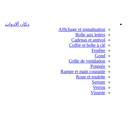
دكان ألادوات
Affichage et signalisation
Boîte aux lettres
Cadenas et antivol
Coffre et boîte à clé
Fenêtre
Gond
Grille de ventilation
Poignée
Rampe et main courante
Roue et roulette
Serrure
Verrou
Visserie