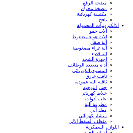
مضخة الرفع
مضخة محرك
مكنسة كهربائية
نافِخ
الالكترونيات المحمولة
آلات حمو
آلات هواء مضغوط
آلة صقل
آلة غراء مضغوطة
آلة قطع
أجهزة الشحذ
أداة متعددة الوظائف
المسوي الكهربائي
ثاقب خارق
ثاقبة آلية عمودية
جهاز التوجيه
خلاط كهربائي
علب أدوات
مطرقة آلية
مفك آلي
منشار كهربائي
منظف الضغط الآلي
اللوازم السمكرية
أدوات الحوض