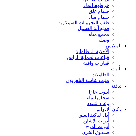
خرطوم الماء
صمام غلق
صمام مياه
طقم للتجهيزات السمكرية
قطع آلة الغسيل
مجمع مياه
وصلة
الملابس
الأحذية المطاطية
قباعات لحماية الرأس
قفازات واقية
تأثيث
الطاولات
مثبت شاشة التلفزيون
تدفئة
أنبوب عازل
سخان الماء
وعاء التمدد
دكان ألادوات
أداة لتأكيد الغلق
أدوات الإشارة
أدوات الدرج
صندوق الخزن