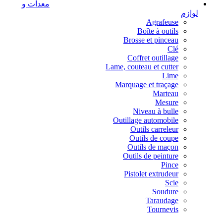
معدات و
لوازم
Agrafeuse
Boîte à outils
Brosse et pinceau
Clé
Coffret outillage
Lame, couteau et cutter
Lime
Marquage et traçage
Marteau
Mesure
Niveau à bulle
Outillage automobile
Outils carreleur
Outils de coupe
Outils de maçon
Outils de peinture
Pince
Pistolet extrudeur
Scie
Soudure
Taraudage
Tournevis