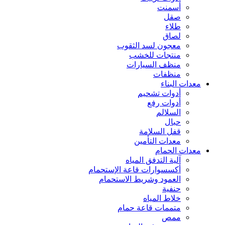
أسمنت
صقل
طلاء
لصاق
معجون لسد الثقوب
منتجات للخشب
منظف السيارات
منظفات
معدات البناء
أدوات تشحيم
أدوات رفع
السلالم
حبال
قفل السلامة
معدات التأمين
معدات الحمام
آلية التدفق المياه
أكسسوارات قاعة الإستحمام
العمود وشريط الاستحمام
حنفية
خلاط المياه
متممات قاعة حمام
ممص