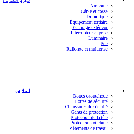
لوازم الكهرباء
Ampoule
Câble et cosse
Domotique
Équipement tertiaire
Éclairage extérieur
Interrupteur et prise
Luminaire
Pile
Rallonge et multiprise
الملابس
Bottes caoutchouc
Bottes de sécurité
Chaussures de sécurité
Gants de protection
Protection de la tête
Protection antichute
Vêtements de travail