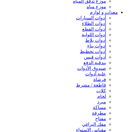
موزع تدفق المياه
موزع مياه
معدات و لوازم
أدوات السيارات
أدوات الطلاء
أدوات القطع
أدوات اللولبة
أدوات بلاط
أدوات بناء
أدوات تخطيط
أدوات قيس
بندقية الدفع
صندوق الأدوات
علبة أدوات
فرشاة
قاطعة / مشرط
كلاب
لحام
مبرد
مساكة
مطرقة
مفتاح
مفك البراغي
مقياس الاستواء