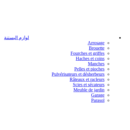
لوازم البستنة
Arrosage
Brouette
Fourches et griffes
Haches et coins
Manches
Pelles et pioches
Pulvérisateurs et désherbeurs
Râteaux et racleurs
Scies et sécateurs
Meuble de jardin
Garage
Parasol