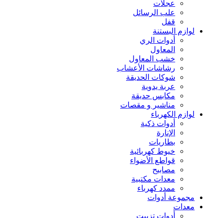
عجلات
علب الرسائل
قفل
لوازم البستنة
أدوات الري
المعاول
خشب المعاول
رشاشات الأعشاب
شوكات الحديقة
عربة يدوية
مكابس حديقة
مناشير و مقصات
لوازم الكهرباء
أدوات ذكية
الإنارة
بطاريات
خيوط كهربائية
قواطع الأضواء
مصابيح
معدات مكتبية
ممدد كهرباء
مجموعة أدوات
معدات
أدوات تزييت