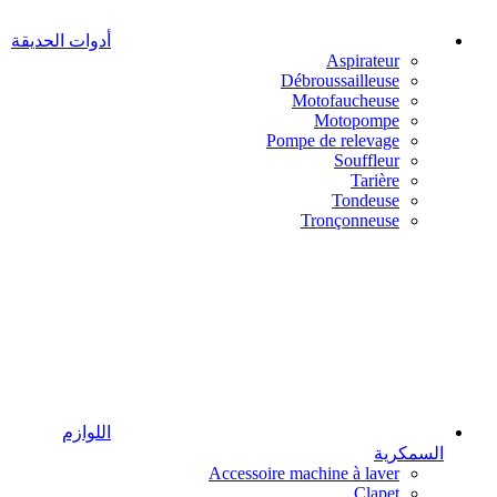
أدوات الحديقة
Aspirateur
Débroussailleuse
Motofaucheuse
Motopompe
Pompe de relevage
Souffleur
Tarière
Tondeuse
Tronçonneuse
اللوازم
السمكرية
Accessoire machine à laver
Clapet