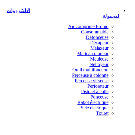
الالكترونيات
المحمولة
Air comprimé
Promo
Consommable
Défonceuse
Décapeur
Malaxeur
Marteau piqueur
Meuleuse
Nettoyeur
Outil multifonction
Perceuse à colonne
Perceuse visseuse
Perforateur
Pistolet à colle
Ponceuse
Rabot électrique
Scie électrique
Touret