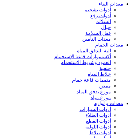
معدات البناء
أدوات تشحيم
أدوات رفع
السلالم
حبال
قفل السلامة
معدات التأمين
معدات الحمام
آلية التدفق المياه
أكسسوارات قاعة الإستحمام
العمود وشريط الاستحمام
حنفية
خلاط المياه
متممات قاعة حمام
ممص
موزع تدفق المياه
موزع مياه
معدات و لوازم
أدوات السيارات
أدوات الطلاء
أدوات القطع
أدوات اللولبة
أدوات بلاط