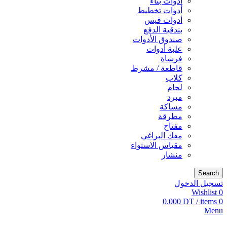
أدوات بناء
أدوات تخطيط
أدوات قيس
بندقية الدفع
صندوق الأدوات
علبة أدوات
فرشاة
قاطعة / مشرط
كلاب
لحام
مبرد
مساكة
مطرقة
مفتاح
مفك البراغي
مقياس الاستواء
منشار
Search
تسجيل الدخول
Wishlist
0
0.000
DT
/
items
0
Menu