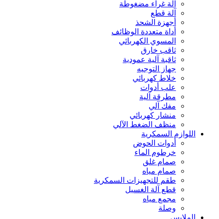
آلة غراء مضغوطة
آلة قطع
أجهزة الشحذ
أداة متعددة الوظائف
المسوي الكهربائي
ثاقب خارق
ثاقبة آلية عمودية
جهاز التوجيه
خلاط كهربائي
علب أدوات
مطرقة آلية
مفك آلي
منشار كهربائي
منظف الضغط الآلي
اللوازم السمكرية
أدوات الحوض
خرطوم الماء
صمام غلق
صمام مياه
طقم للتجهيزات السمكرية
قطع آلة الغسيل
مجمع مياه
وصلة
الملابس