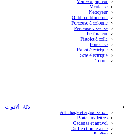
Marteau piqueur
Meuleuse
Nettoyeur
Outil multifonction
Perceuse à colonne
Perceuse visseuse
Perforateur
Pistolet à colle
Ponceuse
Rabot électrique
Scie électrique
Touret
دكان ألادوات
Affichage et signalisation
Boîte aux lettres
Cadenas et antivol
Coffre et boîte à clé
Fenêtre