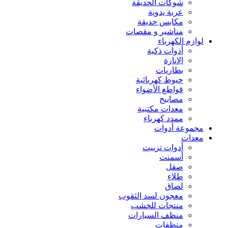
شوكات الحديقة
عربة يدوية
مكابس حديقة
مناشير و مقصات
لوازم الكهرباء
أدوات ذكية
الإنارة
بطاريات
خيوط كهربائية
قواطع الأضواء
مصابيح
معدات مكتبية
ممدد كهرباء
مجموعة أدوات
معدات
أدوات تزييت
أسمنت
صقل
طلاء
لصاق
معجون لسد الثقوب
منتجات للخشب
منظف السيارات
منظفات