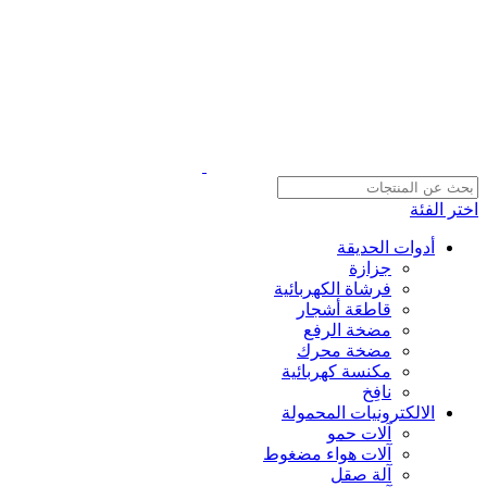
اختر الفئة
أدوات الحديقة
جزازة
فرشاة الكهربائية
قاطعَة أشجار
مضخة الرفع
مضخة محرك
مكنسة كهربائية
نافِخ
الالكترونيات المحمولة
آلات حمو
آلات هواء مضغوط
آلة صقل