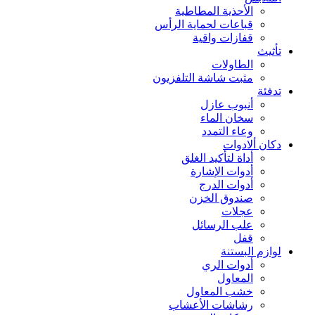
الأحذية المطاطية
قباعات لحماية الرأس
قفازات واقية
تأثيث
الطاولات
مثبت شاشة التلفزيون
تدفئة
أنبوب عازل
سخان الماء
وعاء التمدد
دكان ألادوات
أداة لتأكيد الغلق
أدوات الإشارة
أدوات الدرج
صندوق الخزن
عجلات
علب الرسائل
قفل
لوازم البستنة
أدوات الري
المعاول
خشب المعاول
رشاشات الأعشاب