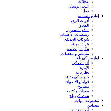
عجلات
علب الرسائل
قفل
لوازم البستنة
أدوات الري
المعاول
خشب المعاول
رشاشات الأعشاب
شوكات الحديقة
عربة يدوية
مكابس حديقة
مناشير و مقصات
لوازم الكهرباء
أدوات ذكية
الإنارة
بطاريات
خيوط كهربائية
قواطع الأضواء
مصابيح
معدات مكتبية
ممدد كهرباء
مجموعة أدوات
معدات
أدوات تزييت