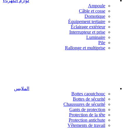
لوازم الكهرباء
Ampoule
Câble et cosse
Domotique
Équipement tertiaire
Éclairage extérieur
Interrupteur et prise
Luminaire
Pile
Rallonge et multiprise
الملابس
Bottes caoutchouc
Bottes de sécurité
Chaussures de sécurité
Gants de protection
Protection de la tête
Protection antichute
Vêtements de travail