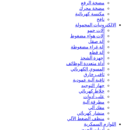
مضخة الرفع
مضخة محرك
مكنسة كهربائية
نافِخ
الالكترونيات المحمولة
آلات حمو
آلات هواء مضغوط
آلة صقل
آلة غراء مضغوطة
آلة قطع
أجهزة الشحذ
أداة متعددة الوظائف
المسوي الكهربائي
ثاقب خارق
ثاقبة آلية عمودية
جهاز التوجيه
خلاط كهربائي
علب أدوات
مطرقة آلية
مفك آلي
منشار كهربائي
منظف الضغط الآلي
اللوازم السمكرية
أدوات الحوض