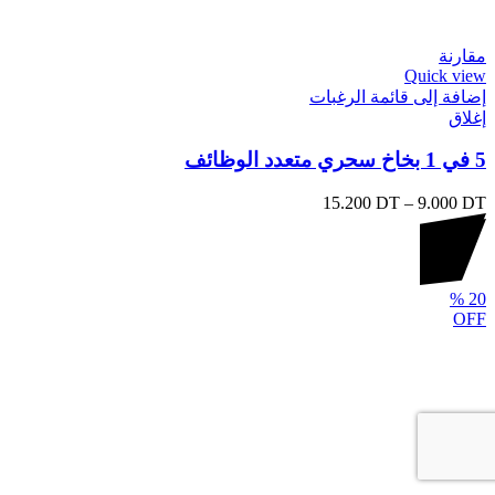
مقارنة
Quick view
إضافة إلى قائمة الرغبات
إغلاق
5 في 1 بخاخ سحري متعدد الوظائف
15.200
DT
–
9.000
DT
%
20
OFF