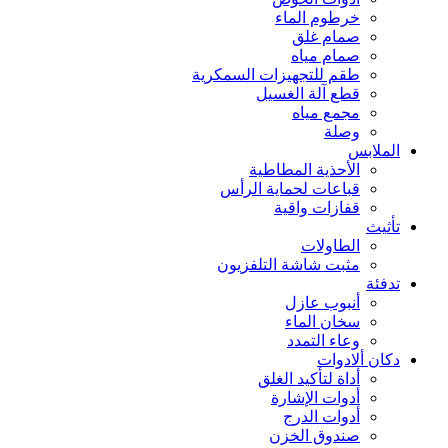
خرطوم الماء
صمام غلق
صمام مياه
طقم للتجهيزات السمكرية
قطع آلة الغسيل
مجمع مياه
وصلة
الملابس
الأحذية المطاطية
قباعات لحماية الرأس
قفازات واقية
تأثيث
الطاولات
مثبت شاشة التلفزيون
تدفئة
أنبوب عازل
سخان الماء
وعاء التمدد
دكان ألادوات
أداة لتأكيد الغلق
أدوات الإشارة
أدوات الدرج
صندوق الخزن