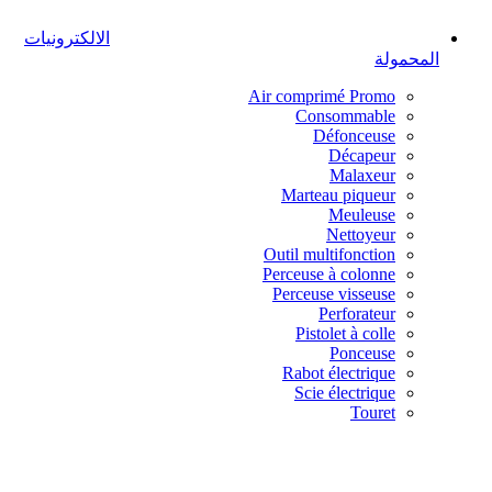
الالكترونيات
المحمولة
Air comprimé
Promo
Consommable
Défonceuse
Décapeur
Malaxeur
Marteau piqueur
Meuleuse
Nettoyeur
Outil multifonction
Perceuse à colonne
Perceuse visseuse
Perforateur
Pistolet à colle
Ponceuse
Rabot électrique
Scie électrique
Touret