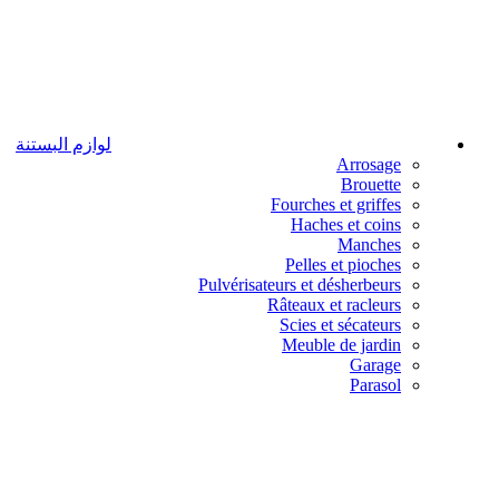
لوازم البستنة
Arrosage
Brouette
Fourches et griffes
Haches et coins
Manches
Pelles et pioches
Pulvérisateurs et désherbeurs
Râteaux et racleurs
Scies et sécateurs
Meuble de jardin
Garage
Parasol