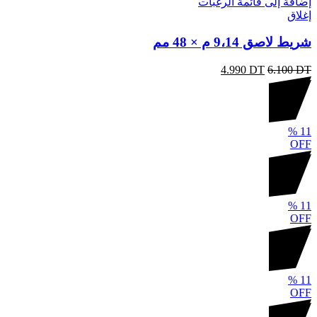
إضافة إلى قائمة الرغبات
إغلاق
شريط لاصق 9،14 م × 48 مم
4.990
DT
6.100
DT
%
11
OFF
%
11
OFF
%
11
OFF