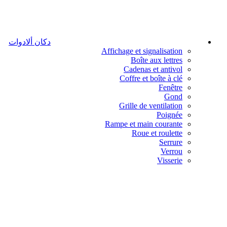
دكان ألادوات
Affichage et signalisation
Boîte aux lettres
Cadenas et antivol
Coffre et boîte à clé
Fenêtre
Gond
Grille de ventilation
Poignée
Rampe et main courante
Roue et roulette
Serrure
Verrou
Visserie