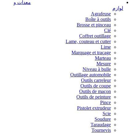
معدات و
لوازم
Agrafeuse
Boîte à outils
Brosse et pinceau
Clé
Coffret outillage
Lame, couteau et cutter
Lime
Marquage et traçage
Marteau
Mesure
Niveau à bulle
Outillage automobile
Outils carreleur
Outils de coupe
Outils de maçon
Outils de peinture
Pince
Pistolet extrudeur
Scie
Soudure
Taraudage
Tournevis