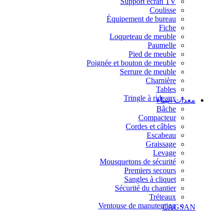
Support écran TV
Coulisse
Équipement de bureau
Fiche
Loqueteau de meuble
Paumelle
Pied de meuble
Poignée et bouton de meuble
Serrure de meuble
Charnière
Tables
Tringle à rideaux
معدات البناء
Bâche
Compacteur
Cordes et câbles
Escabeau
Graissage
Levage
Mousquetons de sécurité
Premiers secours
Sangles à cliquet
Sécurité du chantier
Tréteaux
Ventouse de manutention
CAGSAN