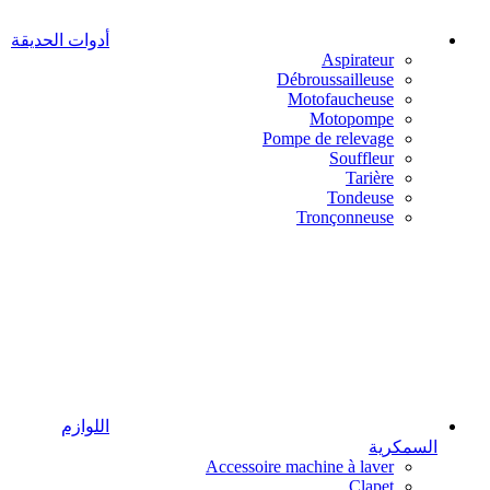
أدوات الحديقة
Aspirateur
Débroussailleuse
Motofaucheuse
Motopompe
Pompe de relevage
Souffleur
Tarière
Tondeuse
Tronçonneuse
اللوازم
السمكرية
Accessoire machine à laver
Clapet