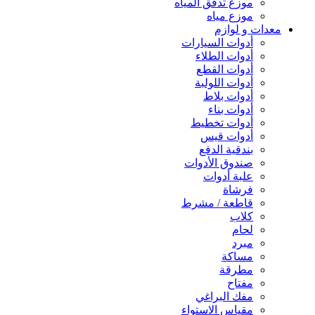
موزع تدفق المياه
موزع مياه
معدات و لوازم
أدوات السيارات
أدوات الطلاء
أدوات القطع
أدوات اللولبة
أدوات بلاط
أدوات بناء
أدوات تخطيط
أدوات قيس
بندقية الدفع
صندوق الأدوات
علبة أدوات
فرشاة
قاطعة / مشرط
كلاب
لحام
مبرد
مساكة
مطرقة
مفتاح
مفك البراغي
مقياس الاستواء