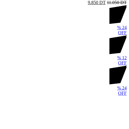
9.850
DT
11.050
DT
%
24
OFF
%
12
OFF
%
24
OFF