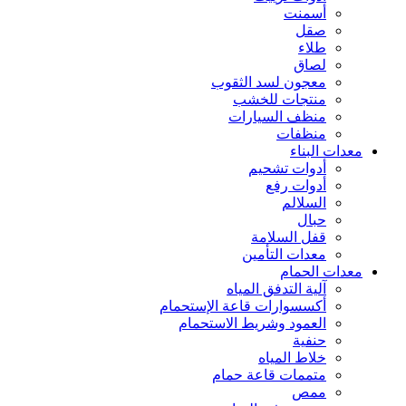
أسمنت
صقل
طلاء
لصاق
معجون لسد الثقوب
منتجات للخشب
منظف السيارات
منظفات
معدات البناء
أدوات تشحيم
أدوات رفع
السلالم
حبال
قفل السلامة
معدات التأمين
معدات الحمام
آلية التدفق المياه
أكسسوارات قاعة الإستحمام
العمود وشريط الاستحمام
حنفية
خلاط المياه
متممات قاعة حمام
ممص