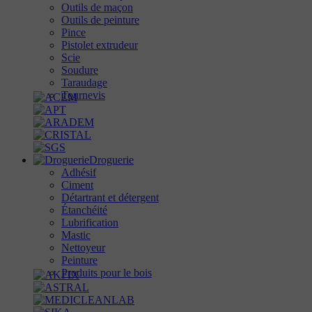
Outils de maçon
Outils de peinture
Pince
Pistolet extrudeur
Scie
Soudure
Taraudage
Tournevis
Droguerie
Adhésif
Ciment
Détartrant et détergent
Étanchéité
Lubrification
Mastic
Nettoyeur
Peinture
Produits pour le bois