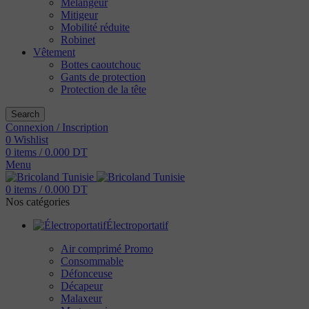
Mélangeur
Mitigeur
Mobilité réduite
Robinet
Vêtement
Bottes caoutchouc
Gants de protection
Protection de la tête
Search
Connexion / Inscription
0
Wishlist
0
items
/
0.000
DT
Menu
0
items
/
0.000
DT
Nos catégories
Électroportatif
Air comprimé
Promo
Consommable
Défonceuse
Décapeur
Malaxeur