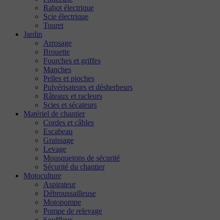
Rabot électrique
Scie électrique
Touret
Jardin
Arrosage
Brouette
Fourches et griffes
Manches
Pelles et pioches
Pulvérisateurs et désherbeurs
Râteaux et racleurs
Scies et sécateurs
Matériel de chantier
Cordes et câbles
Escabeau
Graissage
Levage
Mousquetons de sécurité
Sécurité du chantier
Motoculture
Aspirateur
Débroussailleuse
Motopompe
Pompe de relevage
Souffleur