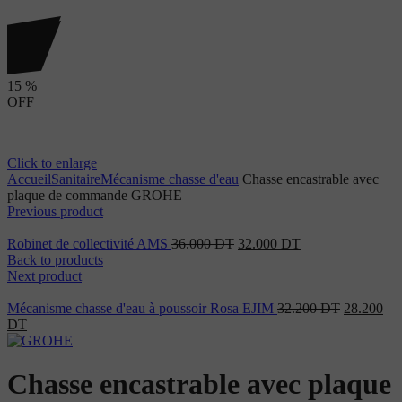
15
%
OFF
Click to enlarge
Accueil
Sanitaire
Mécanisme chasse d'eau
Chasse encastrable avec
plaque de commande GROHE
Previous product
Robinet de collectivité AMS
36.000
DT
32.000
DT
Back to products
Next product
Mécanisme chasse d'eau à poussoir Rosa EJIM
32.200
DT
28.200
DT
Chasse encastrable avec plaque