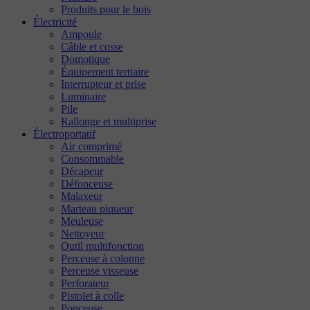
Produits pour le bois
Électricité
Ampoule
Câble et cosse
Domotique
Équipement tertiaire
Interrupteur et prise
Luminaire
Pile
Rallonge et multiprise
Électroportatif
Air comprimé
Consommable
Décapeur
Défonceuse
Malaxeur
Marteau piqueur
Meuleuse
Nettoyeur
Outil multifonction
Perceuse à colonne
Perceuse visseuse
Perforateur
Pistolet à colle
Ponceuse