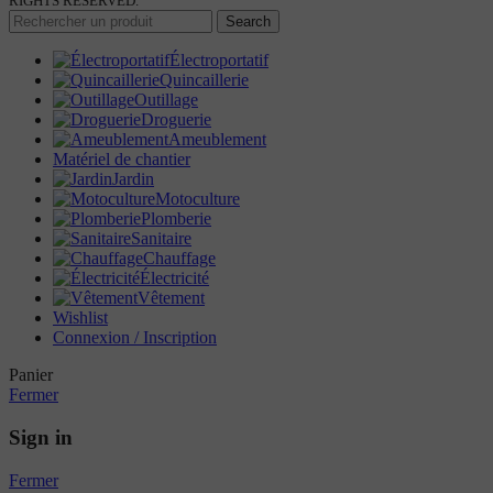
RIGHTS RESERVED.
Search
Électroportatif
Quincaillerie
Outillage
Droguerie
Ameublement
Matériel de chantier
Jardin
Motoculture
Plomberie
Sanitaire
Chauffage
Électricité
Vêtement
Wishlist
Connexion / Inscription
Panier
Fermer
Sign in
Fermer