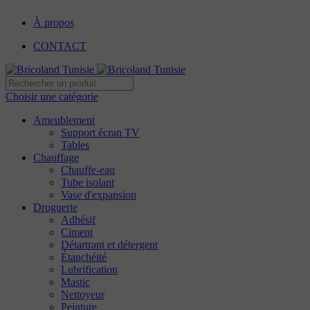
À propos
CONTACT
Choisir une catégorie
Ameublement
Support écran TV
Tables
Chauffage
Chauffe-eau
Tube isolant
Vase d'expansion
Droguerie
Adhésif
Ciment
Détartrant et détergent
Étanchéité
Lubrification
Mastic
Nettoyeur
Peinture