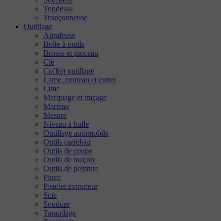
Tondeuse
Tronçonneuse
Outillage
Agrafeuse
Boîte à outils
Brosse et pinceau
Clé
Coffret outillage
Lame, couteau et cutter
Lime
Marquage et traçage
Marteau
Mesure
Niveau à bulle
Outillage automobile
Outils carreleur
Outils de coupe
Outils de maçon
Outils de peinture
Pince
Pistolet extrudeur
Scie
Soudure
Taraudage