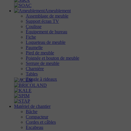
Ameublement
Assemblage de meuble
Support écran TV
Coulisse
Équipement de bureau
Fiche
Loqueteau de meuble
Paumelle
Pied de meuble
Poignée et bouton de meuble
Serrure de meuble
Charnière
Tables
Tringle à rideaux
Matériel de chantier
Bâche
Compacteur
Cordes et câbles
Escabeau