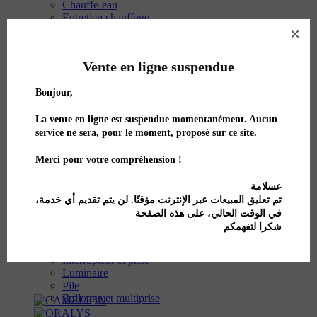
Chauffe-eau
Entretien chauffage
Fumisterie
Ramonage
Tube isolant
Vente en ligne suspendue
Thermomètre
Vanne
Bonjour,
Vase d'expansion
La vente en ligne est suspendue momentanément. Aucun
service ne sera, pour le moment, proposé sur ce site.
Merci pour votre compréhension !
Électricité
عسلامة
Ampoule
تم تعليق المبيعات عبر الإنترنت مؤقتًا. لن يتم تقديم أي خدمة،
Câble et cosse
في الوقت الحالي، على هذه الصفحة
Domotique
شكرا لتفهمكم
Équipement tertiaire
Éclairage extérieur
Interrupteur et prise
Luminaire
Pile
Rallonge et multiprise