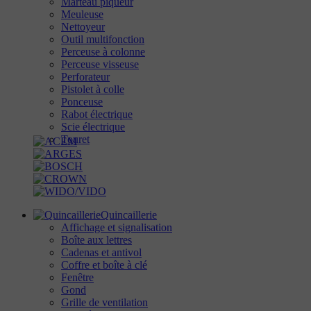
Marteau piqueur
Meuleuse
Nettoyeur
Outil multifonction
Perceuse à colonne
Perceuse visseuse
Perforateur
Pistolet à colle
Ponceuse
Rabot électrique
Scie électrique
Touret
Quincaillerie
Affichage et signalisation
Boîte aux lettres
Cadenas et antivol
Coffre et boîte à clé
Fenêtre
Gond
Grille de ventilation