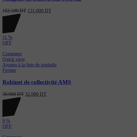
152.100
DT
131.000
DT
11
%
OFF
Comparer
Quick view
Ajouter à la liste de souhaits
Fermer
Robinet de collectivité AMS
36.000
DT
32.000
DT
9
%
OFF