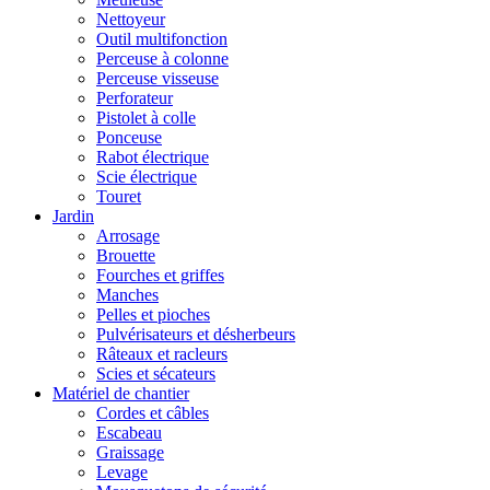
Nettoyeur
Outil multifonction
Perceuse à colonne
Perceuse visseuse
Perforateur
Pistolet à colle
Ponceuse
Rabot électrique
Scie électrique
Touret
Jardin
Arrosage
Brouette
Fourches et griffes
Manches
Pelles et pioches
Pulvérisateurs et désherbeurs
Râteaux et racleurs
Scies et sécateurs
Matériel de chantier
Cordes et câbles
Escabeau
Graissage
Levage