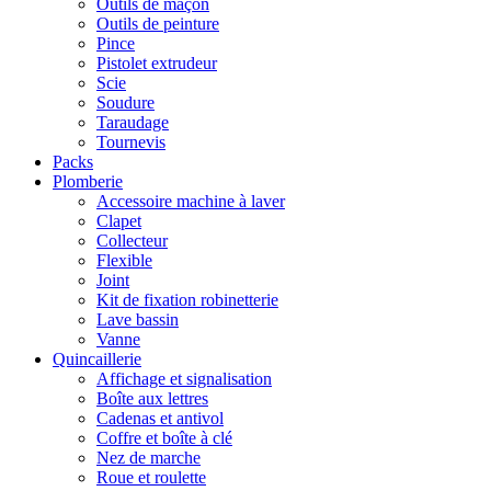
Outils de maçon
Outils de peinture
Pince
Pistolet extrudeur
Scie
Soudure
Taraudage
Tournevis
Packs
Plomberie
Accessoire machine à laver
Clapet
Collecteur
Flexible
Joint
Kit de fixation robinetterie
Lave bassin
Vanne
Quincaillerie
Affichage et signalisation
Boîte aux lettres
Cadenas et antivol
Coffre et boîte à clé
Nez de marche
Roue et roulette