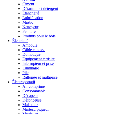
Ciment
Détartrant et détergent
Étanchéité
Lubrification
Mastic
Nettoyeur
Peinture
Produits pour le bois
Électricité
Ampoule
Câble et cosse
Domotique
Équipement tertiaire
Interrupteur et prise
Luminaire
Pile
Rallonge et multiprise
Électroportatif
Air comprimé
Consommable
Décapeur
Défonceuse
Malaxeur
Marteau piqueur
Meuleuse