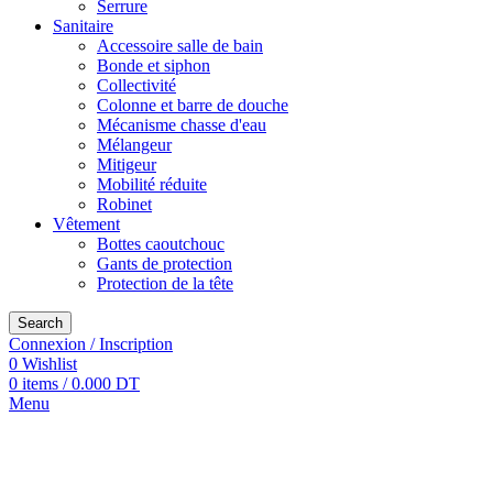
Serrure
Sanitaire
Accessoire salle de bain
Bonde et siphon
Collectivité
Colonne et barre de douche
Mécanisme chasse d'eau
Mélangeur
Mitigeur
Mobilité réduite
Robinet
Vêtement
Bottes caoutchouc
Gants de protection
Protection de la tête
Search
Connexion / Inscription
0
Wishlist
0
items
/
0.000
DT
Menu