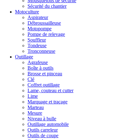
Mousquetons de sécurité
Sécurité du chantier
Motoculture
Aspirateur
Débroussailleuse
Motopompe
Pompe de relevage
Souffleur
Tondeuse
Tronçonneuse
Outillage
Agrafeuse
Boîte à outils
Brosse et pinceau
Clé
Coffret outillage
Lame, couteau et cutter
Lime
Marquage et traçage
Marteau
Mesure
Niveau à bulle
Outillage automobile
Outils carreleur
Outils de coupe