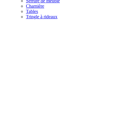
Serrure de meuble
Charnière
Tables
Tringle à rideaux