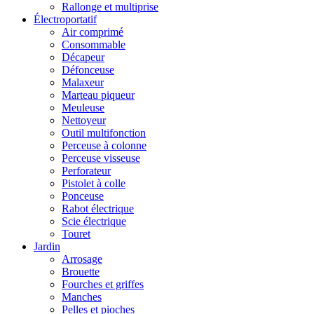
Rallonge et multiprise
Électroportatif
Air comprimé
Consommable
Décapeur
Défonceuse
Malaxeur
Marteau piqueur
Meuleuse
Nettoyeur
Outil multifonction
Perceuse à colonne
Perceuse visseuse
Perforateur
Pistolet à colle
Ponceuse
Rabot électrique
Scie électrique
Touret
Jardin
Arrosage
Brouette
Fourches et griffes
Manches
Pelles et pioches