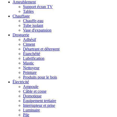
Ameublement
Support écran TV
Tables
Chauffage
Chauffe-eau
Tube isolant
Vase d'expansion
Droguerie
Adhésif
Ciment
Détartrant et détergent
Étanchéité
Lubrification
Mastic
Nettoyeur
Peinture
Produits pour le bois
Électricité
Ampoule
Câble et cosse
Domotique
Équipement tertiaire
Interrupteur et prise
Luminaire
Pile