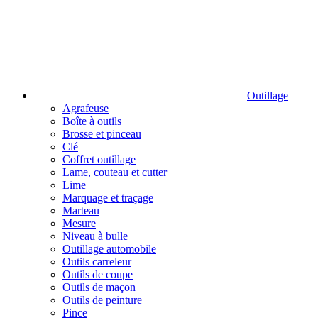
Outillage
Agrafeuse
Boîte à outils
Brosse et pinceau
Clé
Coffret outillage
Lame, couteau et cutter
Lime
Marquage et traçage
Marteau
Mesure
Niveau à bulle
Outillage automobile
Outils carreleur
Outils de coupe
Outils de maçon
Outils de peinture
Pince