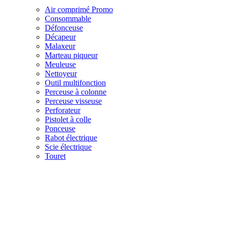
Air comprimé
Promo
Consommable
Défonceuse
Décapeur
Malaxeur
Marteau piqueur
Meuleuse
Nettoyeur
Outil multifonction
Perceuse à colonne
Perceuse visseuse
Perforateur
Pistolet à colle
Ponceuse
Rabot électrique
Scie électrique
Touret