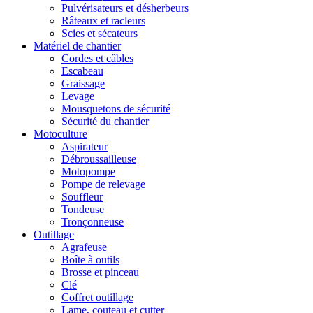
Pulvérisateurs et désherbeurs
Râteaux et racleurs
Scies et sécateurs
Matériel de chantier
Cordes et câbles
Escabeau
Graissage
Levage
Mousquetons de sécurité
Sécurité du chantier
Motoculture
Aspirateur
Débroussailleuse
Motopompe
Pompe de relevage
Souffleur
Tondeuse
Tronçonneuse
Outillage
Agrafeuse
Boîte à outils
Brosse et pinceau
Clé
Coffret outillage
Lame, couteau et cutter