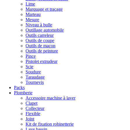
Lime
Marquage et traçage
Marteau
Mesure
Niveau à bulle
Outillage automobile
Outils carreleur
Outils de coupe
Outils de maçon
Outils de peinture
Pince
Pistolet extrudeur
Scie
Soudure
Taraudage
Tournevis
Packs
Plomberie
Accessoire machine à laver
Clapet
Collecteur
Flexible
Joint
Kit de fixation robinetterie
Lave bassin