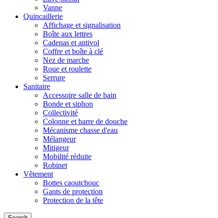
Vanne
Quincaillerie
Affichage et signalisation
Boîte aux lettres
Cadenas et antivol
Coffre et boîte à clé
Nez de marche
Roue et roulette
Serrure
Sanitaire
Accessoire salle de bain
Bonde et siphon
Collectivité
Colonne et barre de douche
Mécanisme chasse d'eau
Mélangeur
Mitigeur
Mobilité réduite
Robinet
Vêtement
Bottes caoutchouc
Gants de protection
Protection de la tête
Search