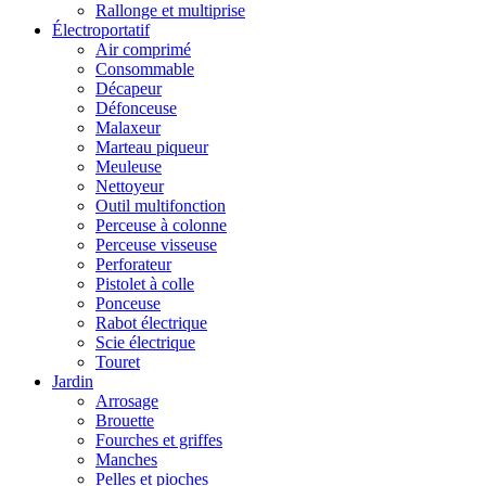
Rallonge et multiprise
Électroportatif
Air comprimé
Consommable
Décapeur
Défonceuse
Malaxeur
Marteau piqueur
Meuleuse
Nettoyeur
Outil multifonction
Perceuse à colonne
Perceuse visseuse
Perforateur
Pistolet à colle
Ponceuse
Rabot électrique
Scie électrique
Touret
Jardin
Arrosage
Brouette
Fourches et griffes
Manches
Pelles et pioches