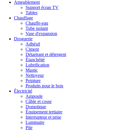
Ameublement
Support écran TV
Tables
Chauffage
Chauffe-eau
Tube isolant
Vase d'expansion
Droguerie
Adhésif
Ciment
Détartrant et détergent
Étanchéité
Lubrification
Mastic
Nettoyeur
Peinture
Produits pour le bois
Électricité
Ampoule
Câble et cosse
Domotique
Équipement tertiaire
Interrupteur et prise
Luminaire
Pile