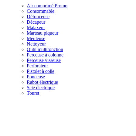
Air comprimé
Promo
Consommable
Défonceuse
Décapeur
Malaxeur
Marteau piqueur
Meuleuse
Nettoyeur
Outil multifonction
Perceuse à colonne
Perceuse visseuse
Perforateur
Pistolet à colle
Ponceuse
Rabot électrique
Scie électrique
Touret