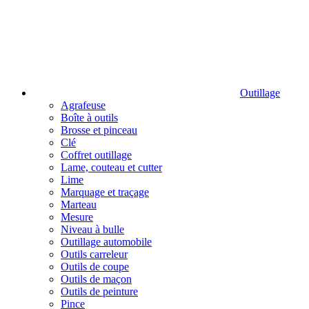
Outillage
Agrafeuse
Boîte à outils
Brosse et pinceau
Clé
Coffret outillage
Lame, couteau et cutter
Lime
Marquage et traçage
Marteau
Mesure
Niveau à bulle
Outillage automobile
Outils carreleur
Outils de coupe
Outils de maçon
Outils de peinture
Pince