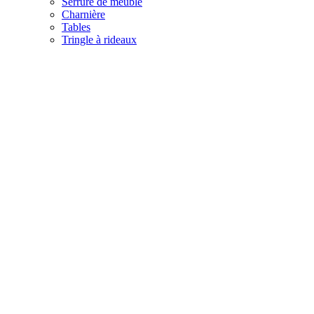
Serrure de meuble
Charnière
Tables
Tringle à rideaux