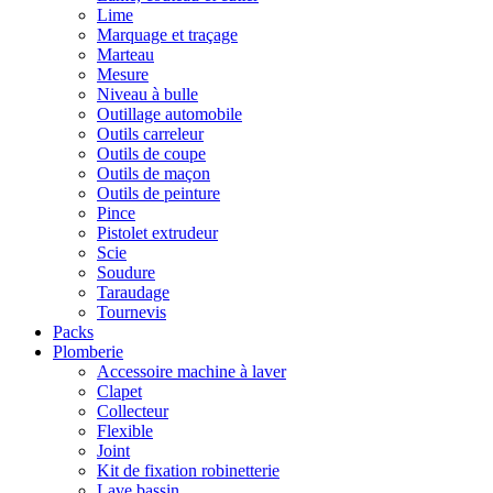
Lime
Marquage et traçage
Marteau
Mesure
Niveau à bulle
Outillage automobile
Outils carreleur
Outils de coupe
Outils de maçon
Outils de peinture
Pince
Pistolet extrudeur
Scie
Soudure
Taraudage
Tournevis
Packs
Plomberie
Accessoire machine à laver
Clapet
Collecteur
Flexible
Joint
Kit de fixation robinetterie
Lave bassin