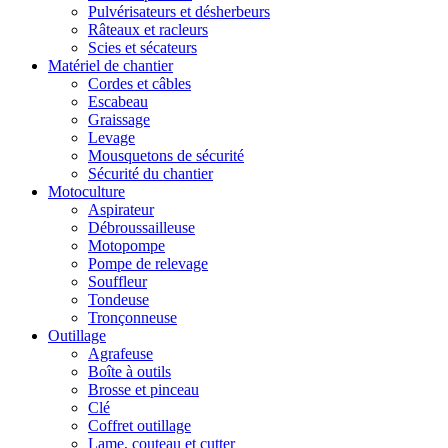
Pulvérisateurs et désherbeurs
Râteaux et racleurs
Scies et sécateurs
Matériel de chantier
Cordes et câbles
Escabeau
Graissage
Levage
Mousquetons de sécurité
Sécurité du chantier
Motoculture
Aspirateur
Débroussailleuse
Motopompe
Pompe de relevage
Souffleur
Tondeuse
Tronçonneuse
Outillage
Agrafeuse
Boîte à outils
Brosse et pinceau
Clé
Coffret outillage
Lame, couteau et cutter