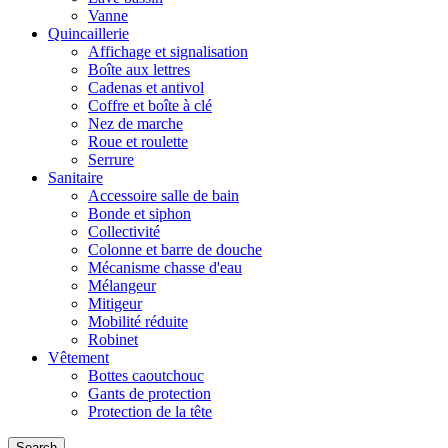
Vanne
Quincaillerie
Affichage et signalisation
Boîte aux lettres
Cadenas et antivol
Coffre et boîte à clé
Nez de marche
Roue et roulette
Serrure
Sanitaire
Accessoire salle de bain
Bonde et siphon
Collectivité
Colonne et barre de douche
Mécanisme chasse d'eau
Mélangeur
Mitigeur
Mobilité réduite
Robinet
Vêtement
Bottes caoutchouc
Gants de protection
Protection de la tête
Search