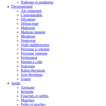
Rallonge et multiprise
Électroportatif
Air comprimé
Consommable
Décapeur
Défonceuse
Malaxeur
Marteau piqueur
Meuleuse
Nettoyeur
Outil multifonction
Perceuse à colonne
Perceuse visseuse
Perforateur
Pistolet à colle
Ponceuse
Rabot électrique
Scie électrique
Touret
Jardin
Arrosage
Brouette
Fourches et griffes
Manches
Pelles et pioches