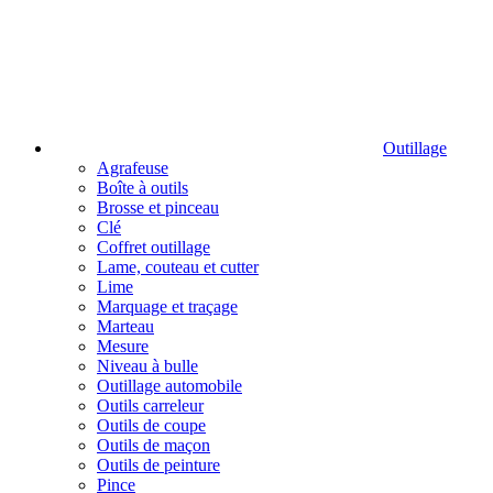
Outillage
Agrafeuse
Boîte à outils
Brosse et pinceau
Clé
Coffret outillage
Lame, couteau et cutter
Lime
Marquage et traçage
Marteau
Mesure
Niveau à bulle
Outillage automobile
Outils carreleur
Outils de coupe
Outils de maçon
Outils de peinture
Pince