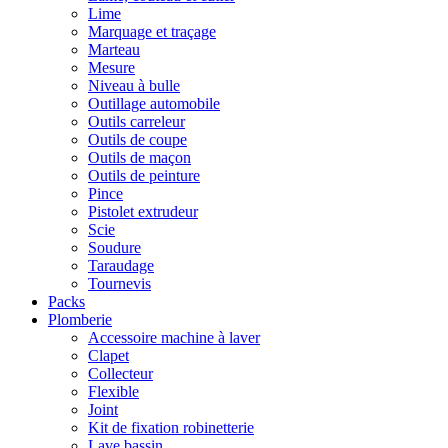
Lime
Marquage et traçage
Marteau
Mesure
Niveau à bulle
Outillage automobile
Outils carreleur
Outils de coupe
Outils de maçon
Outils de peinture
Pince
Pistolet extrudeur
Scie
Soudure
Taraudage
Tournevis
Packs
Plomberie
Accessoire machine à laver
Clapet
Collecteur
Flexible
Joint
Kit de fixation robinetterie
Lave bassin