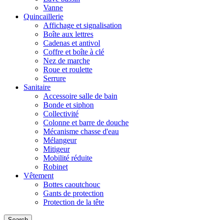
Vanne
Quincaillerie
Affichage et signalisation
Boîte aux lettres
Cadenas et antivol
Coffre et boîte à clé
Nez de marche
Roue et roulette
Serrure
Sanitaire
Accessoire salle de bain
Bonde et siphon
Collectivité
Colonne et barre de douche
Mécanisme chasse d'eau
Mélangeur
Mitigeur
Mobilité réduite
Robinet
Vêtement
Bottes caoutchouc
Gants de protection
Protection de la tête
Search