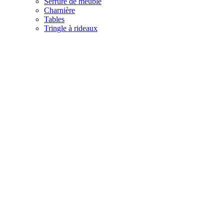
Serrure de meuble
Charnière
Tables
Tringle à rideaux