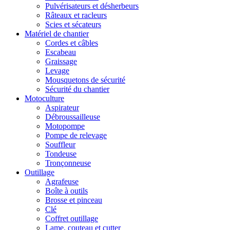
Pulvérisateurs et désherbeurs
Râteaux et racleurs
Scies et sécateurs
Matériel de chantier
Cordes et câbles
Escabeau
Graissage
Levage
Mousquetons de sécurité
Sécurité du chantier
Motoculture
Aspirateur
Débroussailleuse
Motopompe
Pompe de relevage
Souffleur
Tondeuse
Tronçonneuse
Outillage
Agrafeuse
Boîte à outils
Brosse et pinceau
Clé
Coffret outillage
Lame, couteau et cutter