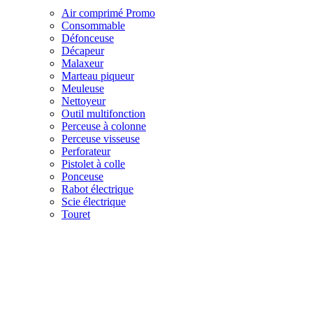
Air comprimé
Promo
Consommable
Défonceuse
Décapeur
Malaxeur
Marteau piqueur
Meuleuse
Nettoyeur
Outil multifonction
Perceuse à colonne
Perceuse visseuse
Perforateur
Pistolet à colle
Ponceuse
Rabot électrique
Scie électrique
Touret