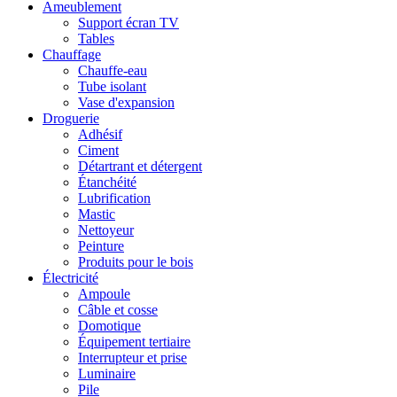
Ameublement
Support écran TV
Tables
Chauffage
Chauffe-eau
Tube isolant
Vase d'expansion
Droguerie
Adhésif
Ciment
Détartrant et détergent
Étanchéité
Lubrification
Mastic
Nettoyeur
Peinture
Produits pour le bois
Électricité
Ampoule
Câble et cosse
Domotique
Équipement tertiaire
Interrupteur et prise
Luminaire
Pile