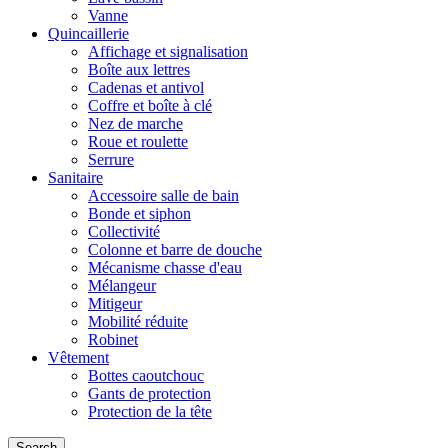
Vanne
Quincaillerie
Affichage et signalisation
Boîte aux lettres
Cadenas et antivol
Coffre et boîte à clé
Nez de marche
Roue et roulette
Serrure
Sanitaire
Accessoire salle de bain
Bonde et siphon
Collectivité
Colonne et barre de douche
Mécanisme chasse d'eau
Mélangeur
Mitigeur
Mobilité réduite
Robinet
Vêtement
Bottes caoutchouc
Gants de protection
Protection de la tête
Search