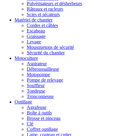
Pulvérisateurs et désherbeurs
Râteaux et racleurs
Scies et sécateurs
Matériel de chantier
Cordes et câbles
Escabeau
Graissage
Levage
Mousquetons de sécurité
Sécurité du chantier
Motoculture
Aspirateur
Débroussailleuse
Motopompe
Pompe de relevage
Souffleur
Tondeuse
Tronçonneuse
Outillage
Agrafeuse
Boîte à outils
Brosse et pinceau
Clé
Coffret outillage
Lame, couteau et cutter