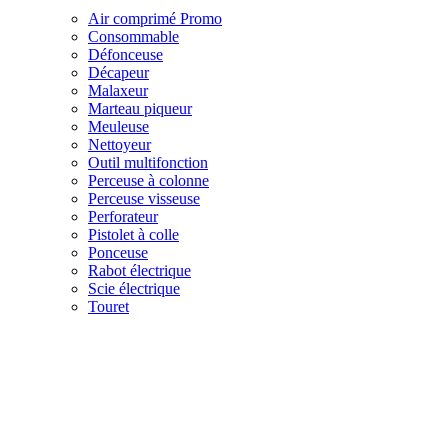
Air comprimé
Promo
Consommable
Défonceuse
Décapeur
Malaxeur
Marteau piqueur
Meuleuse
Nettoyeur
Outil multifonction
Perceuse à colonne
Perceuse visseuse
Perforateur
Pistolet à colle
Ponceuse
Rabot électrique
Scie électrique
Touret