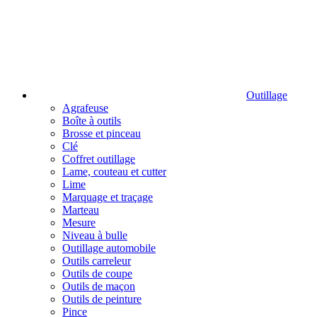
Outillage
Agrafeuse
Boîte à outils
Brosse et pinceau
Clé
Coffret outillage
Lame, couteau et cutter
Lime
Marquage et traçage
Marteau
Mesure
Niveau à bulle
Outillage automobile
Outils carreleur
Outils de coupe
Outils de maçon
Outils de peinture
Pince