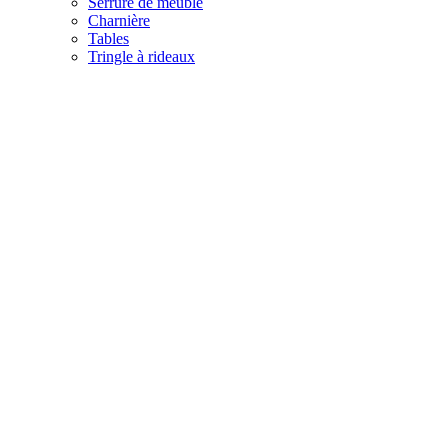
Serrure de meuble
Charnière
Tables
Tringle à rideaux