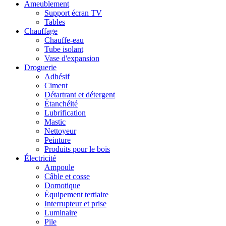
Ameublement
Support écran TV
Tables
Chauffage
Chauffe-eau
Tube isolant
Vase d'expansion
Droguerie
Adhésif
Ciment
Détartrant et détergent
Étanchéité
Lubrification
Mastic
Nettoyeur
Peinture
Produits pour le bois
Électricité
Ampoule
Câble et cosse
Domotique
Équipement tertiaire
Interrupteur et prise
Luminaire
Pile