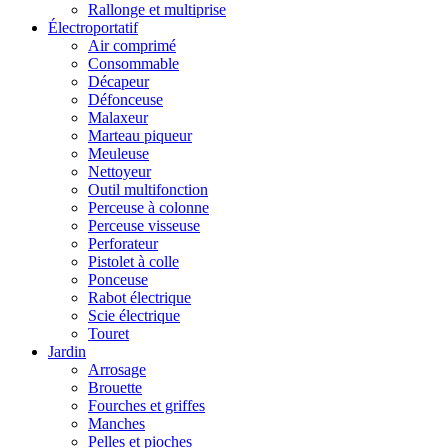
Rallonge et multiprise
Électroportatif
Air comprimé
Consommable
Décapeur
Défonceuse
Malaxeur
Marteau piqueur
Meuleuse
Nettoyeur
Outil multifonction
Perceuse à colonne
Perceuse visseuse
Perforateur
Pistolet à colle
Ponceuse
Rabot électrique
Scie électrique
Touret
Jardin
Arrosage
Brouette
Fourches et griffes
Manches
Pelles et pioches