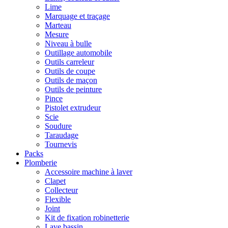
Lime
Marquage et traçage
Marteau
Mesure
Niveau à bulle
Outillage automobile
Outils carreleur
Outils de coupe
Outils de maçon
Outils de peinture
Pince
Pistolet extrudeur
Scie
Soudure
Taraudage
Tournevis
Packs
Plomberie
Accessoire machine à laver
Clapet
Collecteur
Flexible
Joint
Kit de fixation robinetterie
Lave bassin