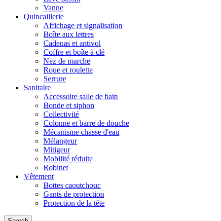
Vanne
Quincaillerie
Affichage et signalisation
Boîte aux lettres
Cadenas et antivol
Coffre et boîte à clé
Nez de marche
Roue et roulette
Serrure
Sanitaire
Accessoire salle de bain
Bonde et siphon
Collectivité
Colonne et barre de douche
Mécanisme chasse d'eau
Mélangeur
Mitigeur
Mobilité réduite
Robinet
Vêtement
Bottes caoutchouc
Gants de protection
Protection de la tête
Search