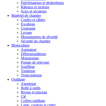
Pulvérisateurs et désherbeurs
Râteaux et racleurs
Scies et sécateurs
Matériel de chantier
Cordes et câbles
Escabeau
Graissage
Levage
Mousquetons de sécurité
Sécurité du chantier
Motoculture
Aspirateur
Débroussailleuse
Motopompe
Pompe de relevage
Souffleur
Tondeuse
Tronçonneuse
Outillage
Agrafeuse
Boîte à outils
Brosse et pinceau
Clé
Coffret outillage
Lame, couteau et cutter