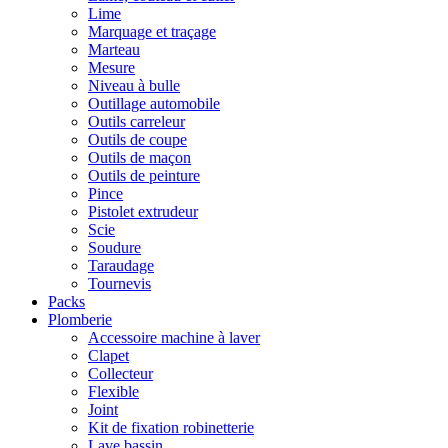
Lime
Marquage et traçage
Marteau
Mesure
Niveau à bulle
Outillage automobile
Outils carreleur
Outils de coupe
Outils de maçon
Outils de peinture
Pince
Pistolet extrudeur
Scie
Soudure
Taraudage
Tournevis
Packs
Plomberie
Accessoire machine à laver
Clapet
Collecteur
Flexible
Joint
Kit de fixation robinetterie
Lave bassin