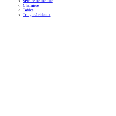
Serrure de meuble
Charnière
Tables
Tringle à rideaux