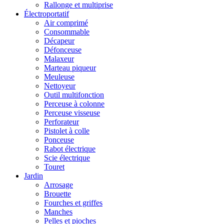
Rallonge et multiprise
Électroportatif
Air comprimé
Consommable
Décapeur
Défonceuse
Malaxeur
Marteau piqueur
Meuleuse
Nettoyeur
Outil multifonction
Perceuse à colonne
Perceuse visseuse
Perforateur
Pistolet à colle
Ponceuse
Rabot électrique
Scie électrique
Touret
Jardin
Arrosage
Brouette
Fourches et griffes
Manches
Pelles et pioches