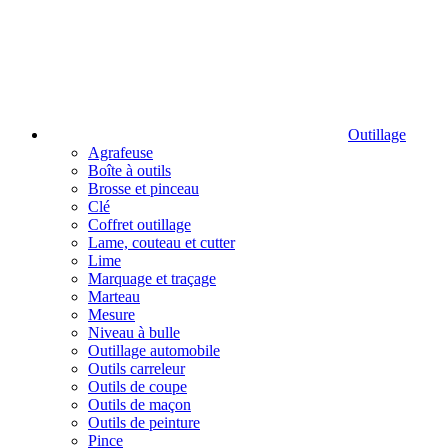
Outillage
Agrafeuse
Boîte à outils
Brosse et pinceau
Clé
Coffret outillage
Lame, couteau et cutter
Lime
Marquage et traçage
Marteau
Mesure
Niveau à bulle
Outillage automobile
Outils carreleur
Outils de coupe
Outils de maçon
Outils de peinture
Pince