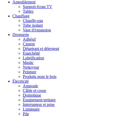
Ameublement
Support écran TV
Tables
Chauffage
Chauffe-eau
Tube isolant
Vase d'expansion
Droguerie
Adhésif
Ciment
Détartrant et détergent
Étanchéité
Lubrification
Mastic
Nettoyeur
Peinture
Produits pour le bois
Électricité
Ampoule
Câble et cosse
Domotique
Équipement tertiaire
Interrupteur et prise
Luminaire
Pile