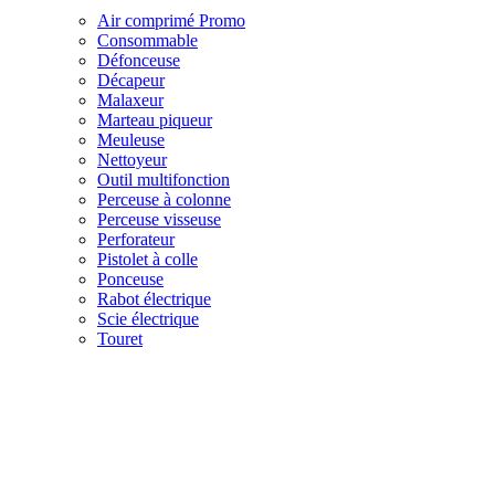
Air comprimé
Promo
Consommable
Défonceuse
Décapeur
Malaxeur
Marteau piqueur
Meuleuse
Nettoyeur
Outil multifonction
Perceuse à colonne
Perceuse visseuse
Perforateur
Pistolet à colle
Ponceuse
Rabot électrique
Scie électrique
Touret