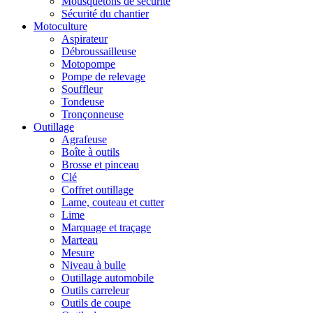
Mousquetons de sécurité
Sécurité du chantier
Motoculture
Aspirateur
Débroussailleuse
Motopompe
Pompe de relevage
Souffleur
Tondeuse
Tronçonneuse
Outillage
Agrafeuse
Boîte à outils
Brosse et pinceau
Clé
Coffret outillage
Lame, couteau et cutter
Lime
Marquage et traçage
Marteau
Mesure
Niveau à bulle
Outillage automobile
Outils carreleur
Outils de coupe