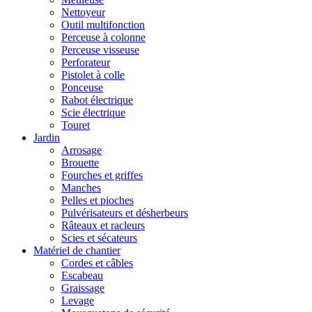
Nettoyeur
Outil multifonction
Perceuse à colonne
Perceuse visseuse
Perforateur
Pistolet à colle
Ponceuse
Rabot électrique
Scie électrique
Touret
Jardin
Arrosage
Brouette
Fourches et griffes
Manches
Pelles et pioches
Pulvérisateurs et désherbeurs
Râteaux et racleurs
Scies et sécateurs
Matériel de chantier
Cordes et câbles
Escabeau
Graissage
Levage