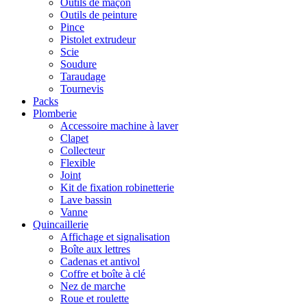
Outils de maçon
Outils de peinture
Pince
Pistolet extrudeur
Scie
Soudure
Taraudage
Tournevis
Packs
Plomberie
Accessoire machine à laver
Clapet
Collecteur
Flexible
Joint
Kit de fixation robinetterie
Lave bassin
Vanne
Quincaillerie
Affichage et signalisation
Boîte aux lettres
Cadenas et antivol
Coffre et boîte à clé
Nez de marche
Roue et roulette