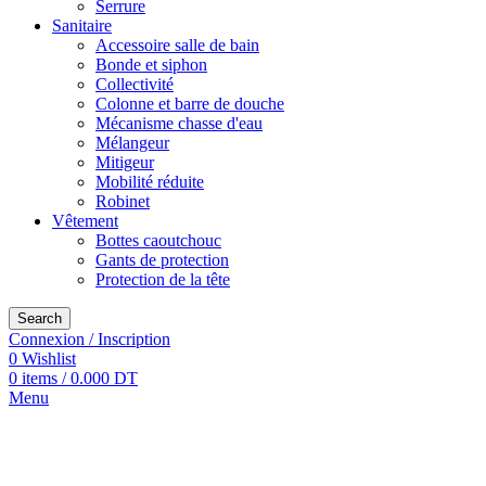
Serrure
Sanitaire
Accessoire salle de bain
Bonde et siphon
Collectivité
Colonne et barre de douche
Mécanisme chasse d'eau
Mélangeur
Mitigeur
Mobilité réduite
Robinet
Vêtement
Bottes caoutchouc
Gants de protection
Protection de la tête
Search
Connexion / Inscription
0
Wishlist
0
items
/
0.000
DT
Menu