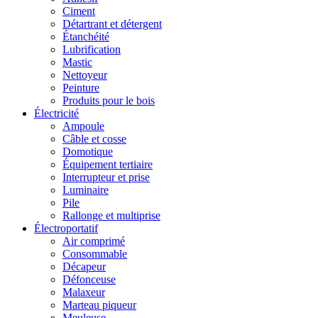
Ciment
Détartrant et détergent
Étanchéité
Lubrification
Mastic
Nettoyeur
Peinture
Produits pour le bois
Électricité
Ampoule
Câble et cosse
Domotique
Équipement tertiaire
Interrupteur et prise
Luminaire
Pile
Rallonge et multiprise
Électroportatif
Air comprimé
Consommable
Décapeur
Défonceuse
Malaxeur
Marteau piqueur
Meuleuse